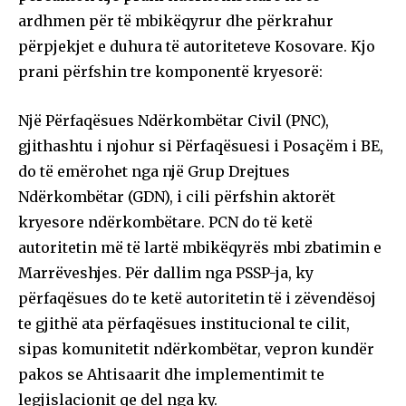
ardhmen për të mbikëqyrur dhe përkrahur
përpjekjet e duhura të autoriteteve Kosovare. Kjo
prani përfshin tre komponentë kryesorë:
Një Përfaqësues Ndërkombëtar Civil (PNC),
gjithashtu i njohur si Përfaqësuesi i Posaçëm i BE,
do të emërohet nga një Grup Drejtues
Ndërkombëtar (GDN), i cili përfshin aktorët
kryesore ndërkombëtare. PCN do të ketë
autoritetin më të lartë mbikëqyrës mbi zbatimin e
Marrëveshjes. Për dallim nga PSSP-ja, ky
përfaqësues do te ketë autoritetin të i zëvendësoj
te gjithë ata përfaqësues institucional te cilit,
sipas komunitetit ndërkombëtar, vepron kundër
pakos se Ahtisaarit dhe implementimit te
legjislacionit qe del nga ky.