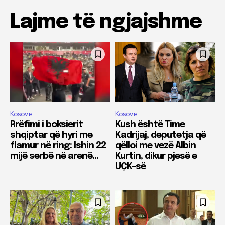
Lajme të ngjajshme
Kosovë
Kosovë
Rrëfimi i boksierit
Kush është Time
shqiptar që hyri me
Kadrijaj, deputetja që
flamur në ring: Ishin 22
qëlloi me vezë Albin
mijë serbë në arenë…
Kurtin, dikur pjesë e
UÇK-së