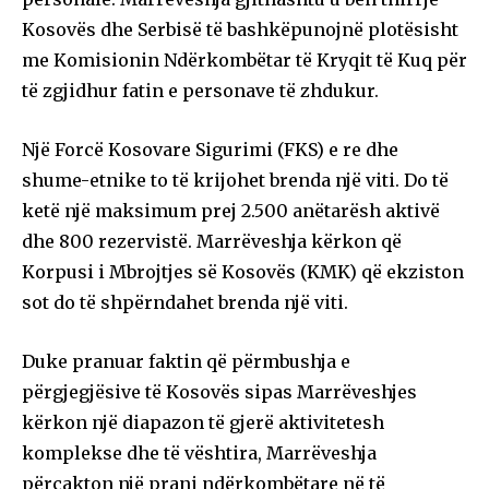
Kosovës dhe Serbisë të bashkëpunojnë plotësisht
me Komisionin Ndërkombëtar të Kryqit të Kuq për
të zgjidhur fatin e personave të zhdukur.
Një Forcë Kosovare Sigurimi (FKS) e re dhe
shume-etnike to të krijohet brenda një viti. Do të
ketë një maksimum prej 2.500 anëtarësh aktivë
dhe 800 rezervistë. Marrëveshja kërkon që
Korpusi i Mbrojtjes së Kosovës (KMK) që ekziston
sot do të shpërndahet brenda një viti.
Duke pranuar faktin që përmbushja e
përgjegjësive të Kosovës sipas Marrëveshjes
kërkon një diapazon të gjerë aktivitetesh
komplekse dhe të vështira, Marrëveshja
përcakton një prani ndërkombëtare në të