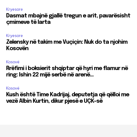
Kryesore
Dasmat mbajnë gjallë tregun e arit, pavarësisht
çmimeve të larta
Kryesore
Zelensky në takim me Vuçiçin: Nuk do ta njohim
Kosovën
Kosovë
Rrëfimi i boksierit shqiptar që hyri me flamur në
ring: Ishin 22 mijë serbë në arenë…
Kosovë
Kush është Time Kadrijaj, deputetja që qëlloi me
vezë Albin Kurtin, dikur pjesë e UÇK-së