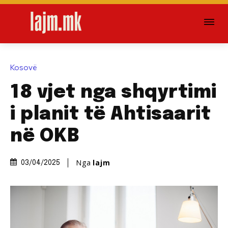
Kosovë
18 vjet nga shqyrtimi
i planit të Ahtisaarit
në OKB
Nga
lajm
03/04/2025