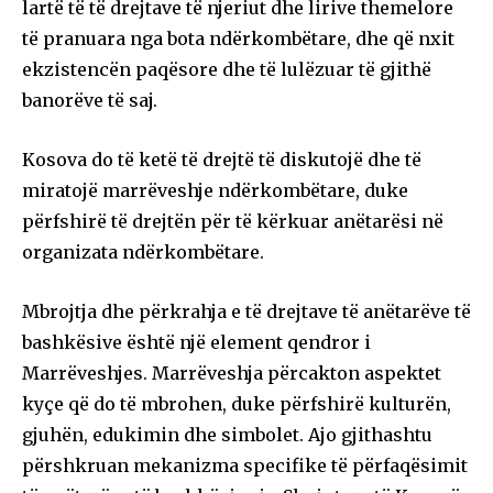
lartë të të drejtave të njeriut dhe lirive themelore
të pranuara nga bota ndërkombëtare, dhe që nxit
ekzistencën paqësore dhe të lulëzuar të gjithë
banorëve të saj.
Kosova do të ketë të drejtë të diskutojë dhe të
miratojë marrëveshje ndërkombëtare, duke
përfshirë të drejtën për të kërkuar anëtarësi në
organizata ndërkombëtare.
Mbrojtja dhe përkrahja e të drejtave të anëtarëve të
bashkësive është një element qendror i
Marrëveshjes. Marrëveshja përcakton aspektet
kyçe që do të mbrohen, duke përfshirë kulturën,
gjuhën, edukimin dhe simbolet. Ajo gjithashtu
përshkruan mekanizma specifike të përfaqësimit