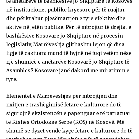
të anëtarëve të bashkësive jo-Shqiptare të Kosovës
në institucionet publike kryesore për të ruajtur
dhe përkrahur pjesëmarrjen e tyre efektive dhe
aktive në jetën publike. Për të mbrojtur të drejtat e
bashkësive Kosovare jo-Shqiptare në procesin
legjislativ, Marrëveshja gjithashtu lejon që disa
ligje të caktuara mund të hyjnë në fuqi vetëm nëse
një shumicë e anëtarëve Kosovarë jo-Shqiptare të
Asamblesë Kosovare janë dakord me miratimin e
tyre.
Elementet e Marrëveshjes për mbrojtjen dhe
nxitjen e trashëgimisë fetare e kulturore do të
sigurojnë ekzistencën e papenguar e të patrazuar
të Kishës Ortodokse Serbe (KOS) në Kosovë. Më
shumë se dyzet vende kyçe fetare e kulturore do të