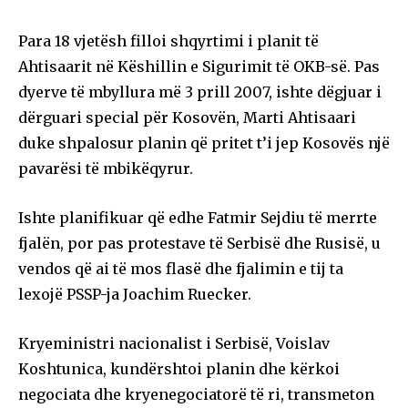
Para 18 vjetësh filloi shqyrtimi i planit të
Ahtisaarit në Këshillin e Sigurimit të OKB-së. Pas
dyerve të mbyllura më 3 prill 2007, ishte dëgjuar i
dërguari special për Kosovën, Marti Ahtisaari
duke shpalosur planin që pritet t’i jep Kosovës një
pavarësi të mbikëqyrur.
Ishte planifikuar që edhe Fatmir Sejdiu të merrte
fjalën, por pas protestave të Serbisë dhe Rusisë, u
vendos që ai të mos flasë dhe fjalimin e tij ta
lexojë PSSP-ja Joachim Ruecker.
Kryeministri nacionalist i Serbisë, Voislav
Koshtunica, kundërshtoi planin dhe kërkoi
negociata dhe kryenegociatorë të ri, transmeton