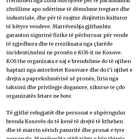
rrethohen nga Zona Mbrojtëse për të parandaluar
zhvillime apo ndërtime të dëmshme tregtare dhe
industriale, dhe për të ruajtur dinjitetin kulturor
të këtyre vendeve. Marrëveshja gjithashtu
garanton sigurinë fizike të përforcuar për vende
të zgjedhura dhe te rrezikuara nga çfarëdo
incidenti/sulmi ne pronën e KOS-it ne Kosove.
KOS the organizata e saj e brendshme do të njihen
haptazi nga autoritetet Kosovare dhe do t’i njihet e
drejta a paprekshmërisë së pronës, liria nga
taksimi dhe privilegje doganore, sikurse te çdo
organizatës fetare ne bote.
Të gjithë refugjatët dhe personat e shpërngulur
brenda Kosovës do të kenë të drejtë të kthehen
dhe të marrin sërish pasuritë dhe pronat e tyre
personale. Marrëveshja gjithashtu u bën thirrje