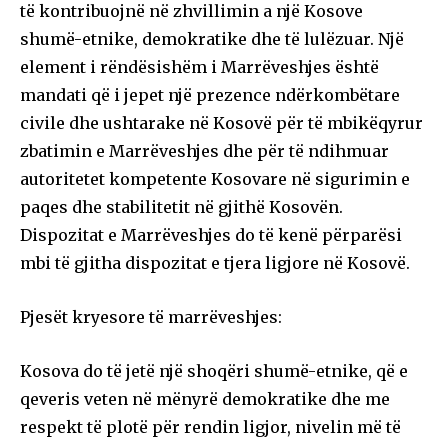
të kontribuojnë në zhvillimin a një Kosove
shumë-etnike, demokratike dhe të lulëzuar. Një
element i rëndësishëm i Marrëveshjes është
mandati që i jepet një prezence ndërkombëtare
civile dhe ushtarake në Kosovë për të mbikëqyrur
zbatimin e Marrëveshjes dhe për të ndihmuar
autoritetet kompetente Kosovare në sigurimin e
paqes dhe stabilitetit në gjithë Kosovën.
Dispozitat e Marrëveshjes do të kenë përparësi
mbi të gjitha dispozitat e tjera ligjore në Kosovë.
Pjesët kryesore të marrëveshjes:
Kosova do të jetë një shoqëri shumë-etnike, që e
qeveris veten në mënyrë demokratike dhe me
respekt të plotë për rendin ligjor, nivelin më të