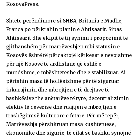
KosovaPress.
Shtete perëndimore si SHBA, Britania e Madhe,
Franca po përkrahin planin e Ahtisaarit. Sipas
Ahtissarit dhe ekipit të tij synimi i propozimit të
gjithanshëm për marrëveshjen mbi statusin e
Kosovës është të përcaktojë kërkesat e nevojshme
për një Kosovë të ardhshme që është e
mundshme, e mbështeteshe dhe e stabilizuar. Ai
përfshin masa të hollësishme për të siguruar
inkurajimin dhe mbrojtjen e të drejtave të
bashkësive the anëtarëve të tyre, decentralizimin
efektiv të qeverisë dhe ruajtjen e mbrojtjen e
trashëgimisë kulturore e fetare. Për më tepër,
Marrëveshja përshkruan masa kushtetuese,
ekonomike dhe sigurie, të cilat së bashku synojnë