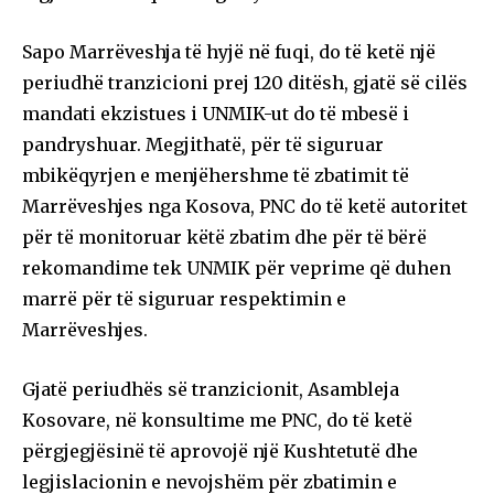
Sapo Marrëveshja të hyjë në fuqi, do të ketë një
periudhë tranzicioni prej 120 ditësh, gjatë së cilës
mandati ekzistues i UNMIK-ut do të mbesë i
pandryshuar. Megjithatë, për të siguruar
mbikëqyrjen e menjëhershme të zbatimit të
Marrëveshjes nga Kosova, PNC do të ketë autoritet
për të monitoruar këtë zbatim dhe për të bërë
rekomandime tek UNMIK për veprime që duhen
marrë për të siguruar respektimin e
Marrëveshjes.
Gjatë periudhës së tranzicionit, Asambleja
Kosovare, në konsultime me PNC, do të ketë
përgjegjësinë të aprovojë një Kushtetutë dhe
legjislacionin e nevojshëm për zbatimin e