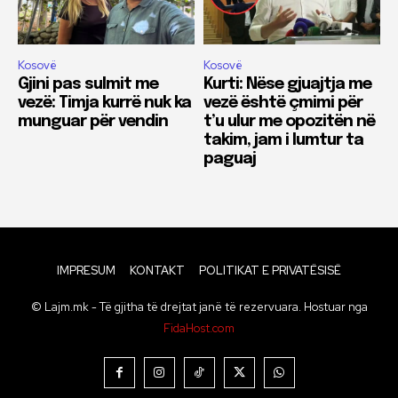
Kosovë
Kosovë
Gjini pas sulmit me
Kurti: Nëse gjuajtja me
vezë: Timja kurrë nuk ka
vezë është çmimi për
munguar për vendin
t’u ulur me opozitën në
takim, jam i lumtur ta
paguaj
IMPRESUM
KONTAKT
POLITIKAT E PRIVATËSISË
© Lajm.mk - Të gjitha të drejtat janë të rezervuara. Hostuar nga
FidaHost.com