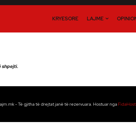
KRYESORE
LAJME
OPINIO
 shpejti.
ajm.mk - Të gjitha të drejtat janë të rezervuara. Hostuar nga
FidaHos