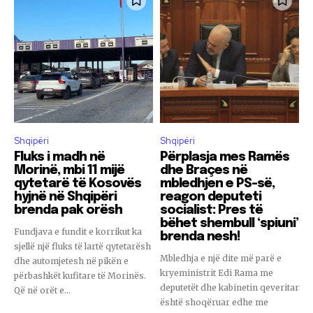
Shqipëri
Shqipëri
Fluks i madh në
Përplasja mes Ramës
Morinë, mbi 11 mijë
dhe Braçes në
qytetarë të Kosovës
mbledhjen e PS-së,
hyjnë në Shqipëri
reagon deputeti
brenda pak orësh
socialist: Pres të
bëhet shembull ‘spiuni’
Fundjava e fundit e korrikut ka
brenda nesh!
sjellë një fluks të lartë qytetarësh
Mbledhja e një dite më parë e
dhe automjetesh në pikën e
kryeministrit Edi Rama me
përbashkët kufitare të Morinës.
deputetët dhe kabinetin qeveritar
Që në orët e...
është shoqëruar edhe me