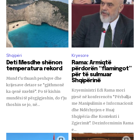
Shqipëri
Kryesore
Deti Mesdhe shënon
Rama: Armiqtë
temperatura rekord
përdorën “flamingot”
për të sulmuar
Mund t’u thuash peshqve dhe
Shqipërinë
krijesave detare se “gjithmonë
Kryeministri Edi Rama mori
ka qenë nxehtë”. Po të kishin
pjesë në konferencën “Përballja
mundësi të përgjigjeshin, do t’ju
me Manipulimin e Informacionit
thoshin se jo, në...
dhe Ndërhyrjen e Huaj:
Shqipëria dhe Konteksti i
Zgjerimit”. Dezinformimin Rama
e...