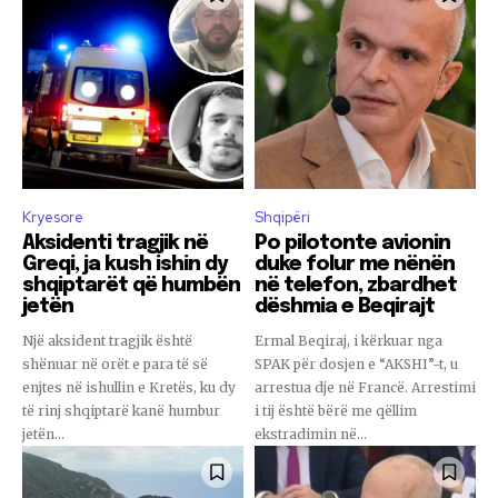
Kryesore
Shqipëri
Aksidenti tragjik në
Po pilotonte avionin
Greqi, ja kush ishin dy
duke folur me nënën
shqiptarët që humbën
në telefon, zbardhet
jetën
dëshmia e Beqirajt
Një aksident tragjik është
Ermal Beqiraj, i kërkuar nga
shënuar në orët e para të së
SPAK për dosjen e “AKSHI”-t, u
enjtes në ishullin e Kretës, ku dy
arrestua dje në Francë. Arrestimi
të rinj shqiptarë kanë humbur
i tij është bërë me qëllim
jetën...
ekstradimin në...