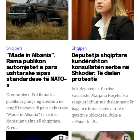
Shqipëri
Shqipëri
“Made in Albania”,
Deputetja shqiptare
Rama publikon
kundërshton
automjetet e para
konsullatën serbe në
ushtarake sipas
Shkodër: Të dielën
standardeve të NATO-
protestë
s
Ish-deputetja e Partisë
Kryeministri Edi Rama ka
Socialiste, Marjana Koçeku, ka
publikuar pamje nga testimi në
reaguar lidhur me diskutimet për
rrugë i mjeteve të para ushtarake
hapjen e konsullatës serbe në
“Made in Albania”, të cilat iu
qytetin e Shkodrës, duke e
dorëzuan ushtrisë shqiptare.
cilësuar këtë...
Kreu...