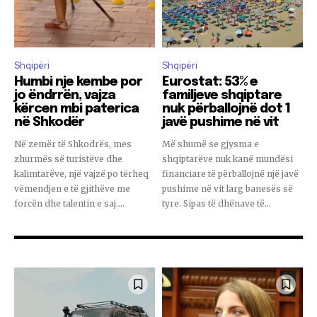
Shqipëri
Shqipëri
Humbi nje kembe por
Eurostat: 53% e
jo ëndrrën, vajza
familjeve shqiptare
kërcen mbi paterica
nuk përballojnë dot 1
në Shkodër
javë pushime në vit
Në zemër të Shkodrës, mes
Më shumë se gjysma e
zhurmës së turistëve dhe
shqiptarëve nuk kanë mundësi
kalimtarëve, një vajzë po tërheq
financiare të përballojnë një javë
vëmendjen e të gjithëve me
pushime në vit larg banesës së
forcën dhe talentin e saj....
tyre. Sipas të dhënave të...