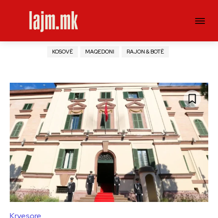
KOSOVË
MAQEDONI
RAJON & BOTË
Kryesore