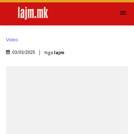
Video
Nga
lajm
03/03/2025