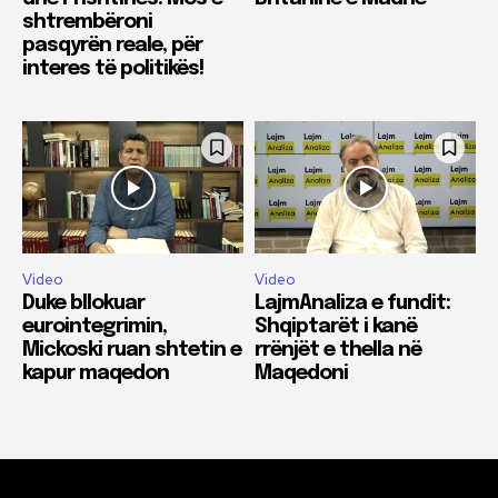
shtrembëroni
pasqyrën reale, për
interes të politikës!
Video
Video
Duke bllokuar
LajmAnaliza e fundit:
eurointegrimin,
Shqiptarët i kanë
Mickoski ruan shtetin e
rrënjët e thella në
kapur maqedon
Maqedoni