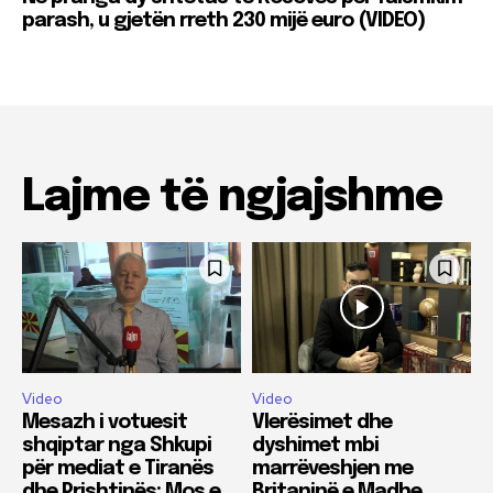
parash, u gjetën rreth 230 mijë euro (VIDEO)
Lajme të ngjajshme
Video
Video
Mesazh i votuesit
Vlerësimet dhe
shqiptar nga Shkupi
dyshimet mbi
për mediat e Tiranës
marrëveshjen me
dhe Prishtinës: Mos e
Britaninë e Madhe