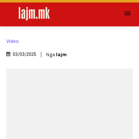
Video
Nga
lajm
03/03/2025