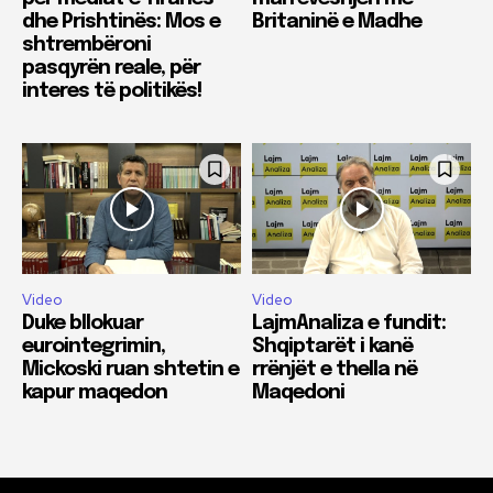
dhe Prishtinës: Mos e
Britaninë e Madhe
shtrembëroni
pasqyrën reale, për
interes të politikës!
Video
Video
Duke bllokuar
LajmAnaliza e fundit:
eurointegrimin,
Shqiptarët i kanë
Mickoski ruan shtetin e
rrënjët e thella në
kapur maqedon
Maqedoni