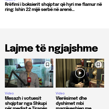
Rrëfimi i boksierit shqiptar që hyri me flamur në
ring: Ishin 22 mijë serbë në arenë…
Lajme të ngjajshme
Video
Video
Mesazh i votuesit
Vlerësimet dhe
shqiptar nga Shkupi
dyshimet mbi
për mediat e Tiranës
marrëveshjen me