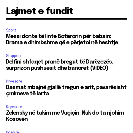
Lajmet e fundit
Sport
Messi donte të linte Botërorin për babain:
Drama e dhimbshme që e përjetoi në heshtje
Shqipëri
Delfini shfaqet pranë bregut të Darëzezës,
surprizon pushuesit dhe banorët (VIDEO)
Kryesore
Dasmat mbajnë gjallë tregun e arit, pavarësisht
çmimeve të larta
Kryesore
Zelensky në takim me Vuçiçin: Nuk do ta njohim
Kosovën
Kosovë