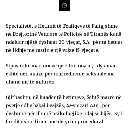
Specialistët e Hetimit të Trafiqeve të Paligjshme
në Drejtorinë Vendore të Policisë së Tiranës kanë
ndaluar një të dyshuar 20-vjeçar, S.A., për ta hetuar
në lidhje me rastin e një vajze 15-vjeçare.
Sipas informacioneve që citon noa.al, i dyshuari
është nën akuzë për marrëdhënie seksuale me
dhunë me të miturën.
Gjithashtu, në kuadër të hetimeve, është marrë në
pyetje edhe babai i vajzës, 42-vjeçari A.Gj., për
dyshime për dhunë psikologjike ndaj së bijës. Ky i
fundit është liruar me detyrim procedural.