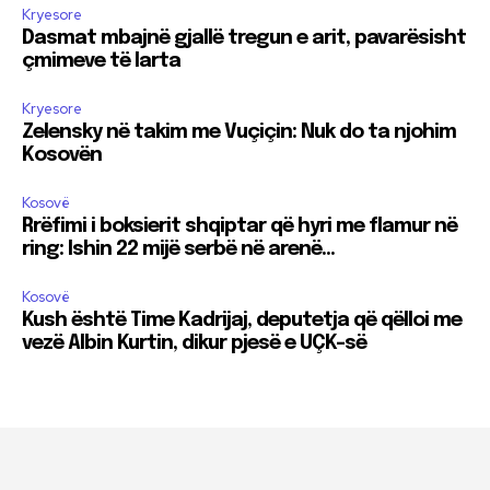
Kryesore
Dasmat mbajnë gjallë tregun e arit, pavarësisht
çmimeve të larta
Kryesore
Zelensky në takim me Vuçiçin: Nuk do ta njohim
Kosovën
Kosovë
Rrëfimi i boksierit shqiptar që hyri me flamur në
ring: Ishin 22 mijë serbë në arenë…
Kosovë
Kush është Time Kadrijaj, deputetja që qëlloi me
vezë Albin Kurtin, dikur pjesë e UÇK-së