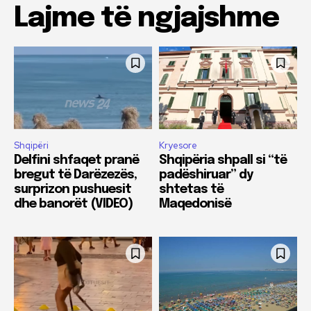
Lajme të ngjajshme
Shqipëri
Kryesore
Delfini shfaqet pranë
Shqipëria shpall si “të
bregut të Darëzezës,
padëshiruar” dy
surprizon pushuesit
shtetas të
dhe banorët (VIDEO)
Maqedonisë