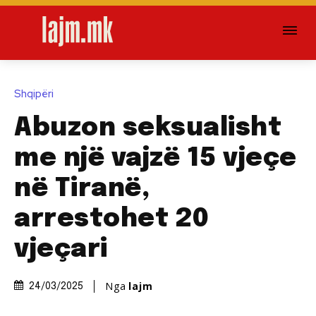
Shqipëri
Abuzon seksualisht
me një vajzë 15 vjeçe
në Tiranë,
arrestohet 20
vjeçari
Nga
lajm
24/03/2025