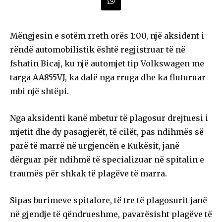
Mëngjesin e sotëm rreth orës 1:00, një aksident i
rëndë automobilistik është regjistruar të në
fshatin Bicaj, ku një automjet tip Volkswagen me
targa AA855VJ, ka dalë nga rruga dhe ka fluturuar
mbi një shtëpi.
Nga aksidenti kanë mbetur të plagosur drejtuesi i
mjetit dhe dy pasagjerët, të cilët, pas ndihmës së
parë të marrë në urgjencën e Kukësit, janë
dërguar për ndihmë të specializuar në spitalin e
traumës për shkak të plagëve të marra.
Sipas burimeve spitalore, të tre të plagosurit janë
në gjendje të qëndrueshme, pavarësisht plagëve të