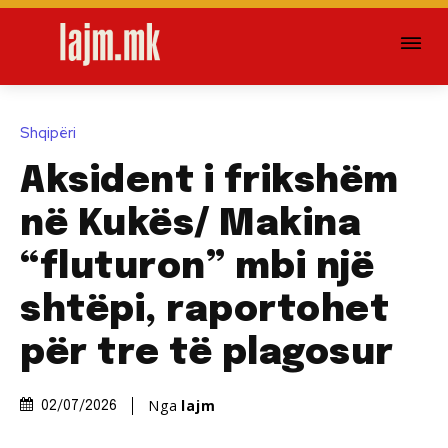
Shqipëri
Aksident i frikshëm
në Kukës/ Makina
“fluturon” mbi një
shtëpi, raportohet
për tre të plagosur
Nga
lajm
02/07/2026