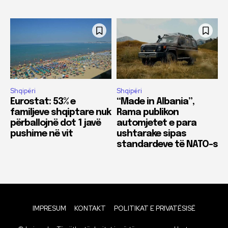
Shqipëri
Shqipëri
Eurostat: 53% e
“Made in Albania”,
familjeve shqiptare nuk
Rama publikon
përballojnë dot 1 javë
automjetet e para
pushime në vit
ushtarake sipas
standardeve të NATO-s
IMPRESUM
KONTAKT
POLITIKAT E PRIVATËSISË