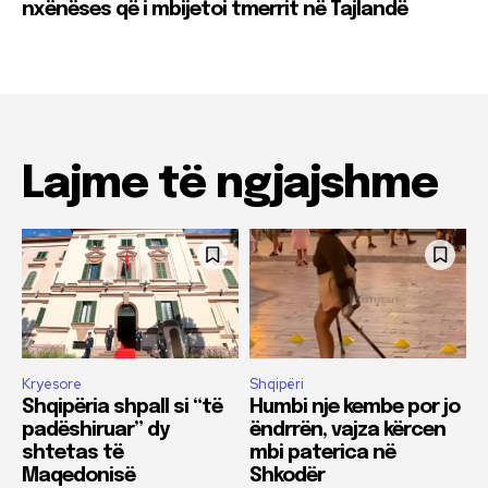
nxënëses që i mbijetoi tmerrit në Tajlandë
Lajme të ngjajshme
Kryesore
Shqipëri
Shqipëria shpall si “të
Humbi nje kembe por jo
padëshiruar” dy
ëndrrën, vajza kërcen
shtetas të
mbi paterica në
Maqedonisë
Shkodër