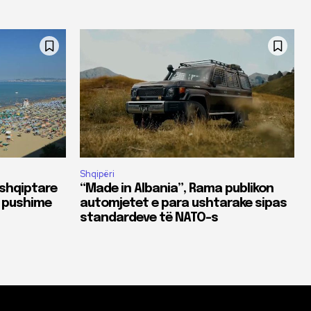
Shqipëri
 shqiptare
“Made in Albania”, Rama publikon
ë pushime
automjetet e para ushtarake sipas
standardeve të NATO-s