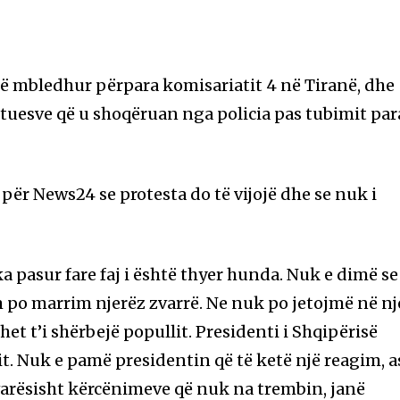
ë mbledhur përpara komisariatit 4 në Tiranë, dhe
stuesve që u shoqëruan nga policia pas tubimit par
a për News24 se protesta do të vijojë dhe se nuk i
 pasur fare faj i është thyer hunda. Nuk e dimë se 
m po marrim njerëz zvarrë. Ne nuk po jetojmë në nj
het t’i shërbejë popullit. Presidenti i Shqipërisë
it. Nuk e pamë presidentin që të ketë një reagim, a
varësisht kërcënimeve që nuk na trembin, janë