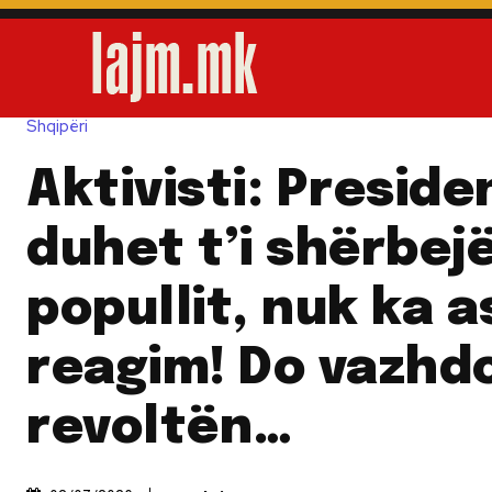
Shqipëri
Aktivisti: Preside
duhet t’i shërbej
popullit, nuk ka a
reagim! Do vazhd
revoltën…