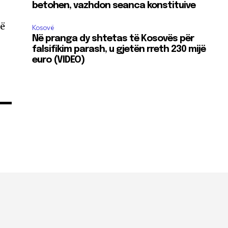
betohen, vazhdon seanca konstituive
jë
Kosovë
Në pranga dy shtetas të Kosovës për
falsifikim parash, u gjetën rreth 230 mijë
euro (VIDEO)