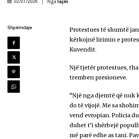
Nga
lajm
02/07/2026
Shpërndaje
Protestues të shumtë jan
kërkojnë lirimin e prote
Kuvendit.
Një tjetër protestues, th
tremben presioneve.
“Një nga djemtë që nuk ka
do të vijojë. Me sa shohi
vend evropian. Policia du
duhet t’i shërbejë popull
më parë edhe as tani. Pa