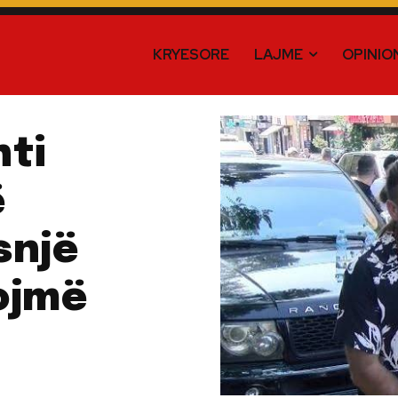
KRYESORE
LAJME
OPINIO
nti
ë
snjë
ojmë