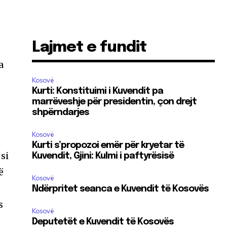
Lajmet e fundit
a
Kosovë
Kurti: Konstituimi i Kuvendit pa
marrëveshje për presidentin, çon drejt
shpërndarjes
Kosovë
Kurti s’propozoi emër për kryetar të
si
Kuvendit, Gjini: Kulmi i paftyrësisë
ë
Kosovë
Ndërpritet seanca e Kuvendit të Kosovës
s
Kosovë
Deputetët e Kuvendit të Kosovës