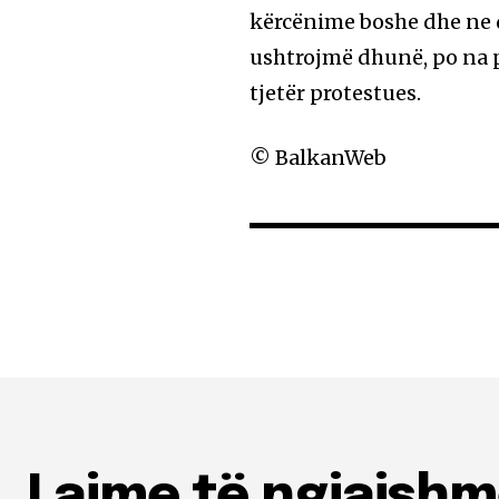
kërcënime boshe dhe ne 
ushtrojmë dhunë, po na p
tjetër protestues.
© BalkanWeb
Lajme të ngjajsh