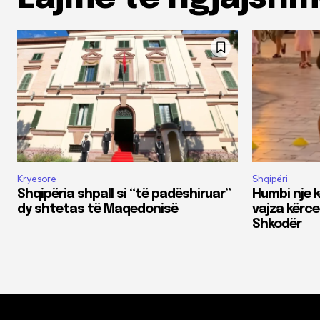
Kryesore
Shqipëri
Shqipëria shpall si “të padëshiruar”
Humbi nje 
dy shtetas të Maqedonisë
vajza kërc
Shkodër