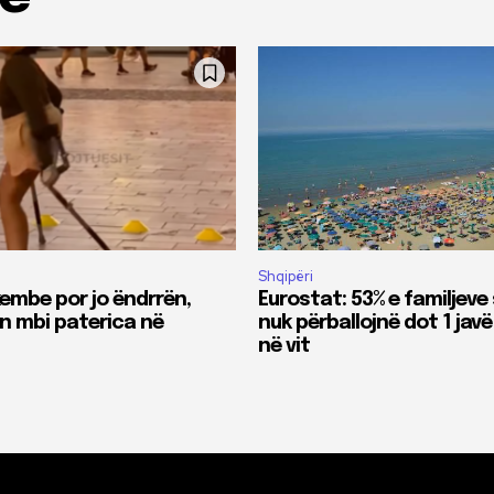
Shqipëri
kembe por jo ëndrrën,
Eurostat: 53% e familjeve
en mbi paterica në
nuk përballojnë dot 1 jav
në vit