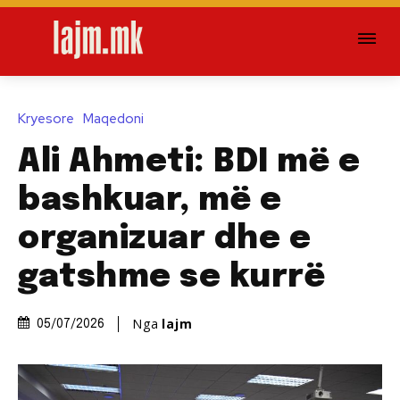
Kryesore
Maqedoni
Ali Ahmeti: BDI më e
bashkuar, më e
organizuar dhe e
gatshme se kurrë
Nga
lajm
05/07/2026