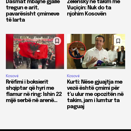
Dasmat mbajnë gjallë
Zelensky në takim me
tregun e arit,
Vuçiçin: Nuk do ta
pavarësisht çmimeve
njohim Kosovën
të larta
Kosovë
Kosovë
Rrëfimi i boksierit
Kurti: Nëse gjuajtja me
shqiptar që hyri me
vezë është çmimi për
flamur në ring: Ishin 22
t’u ulur me opozitën në
mijë serbë në arenë…
takim, jam i lumtur ta
paguaj