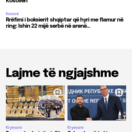
Kosovën
Kosovë
Rrëfimi i boksierit shqiptar që hyri me flamur në
ring: Ishin 22 mijë serbë në arenë…
Lajme të ngjajshme
Kryesore
Kryesore