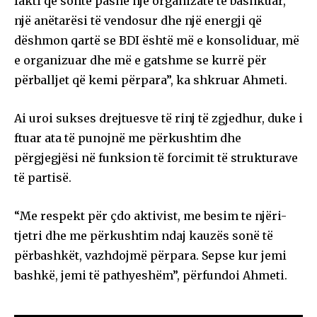
fakti që sonte pashë një organizatë të bashkuar,
një anëtarësi të vendosur dhe një energji që
dëshmon qartë se BDI është më e konsoliduar, më
e organizuar dhe më e gatshme se kurrë për
përballjet që kemi përpara”, ka shkruar Ahmeti.
Ai uroi sukses drejtuesve të rinj të zgjedhur, duke i
ftuar ata të punojnë me përkushtim dhe
përgjegjësi në funksion të forcimit të strukturave
të partisë.
“Me respekt për çdo aktivist, me besim te njëri-
tjetri dhe me përkushtim ndaj kauzës sonë të
përbashkët, vazhdojmë përpara. Sepse kur jemi
bashkë, jemi të pathyeshëm”, përfundoi Ahmeti.