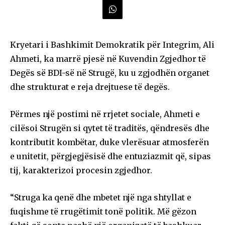
Kryetari i Bashkimit Demokratik për Integrim, Ali
Ahmeti, ka marrë pjesë në Kuvendin Zgjedhor të
Degës së BDI-së në Strugë, ku u zgjodhën organet
dhe strukturat e reja drejtuese të degës.
Përmes një postimi në rrjetet sociale, Ahmeti e
cilësoi Strugën si qytet të traditës, qëndresës dhe
kontributit kombëtar, duke vlerësuar atmosferën
e unitetit, përgjegjësisë dhe entuziazmit që, sipas
tij, karakterizoi procesin zgjedhor.
“Struga ka qenë dhe mbetet një nga shtyllat e
fuqishme të rrugëtimit tonë politik. Më gëzon