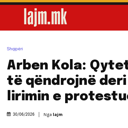
Shqipëri
Arben Kola: Qyte
të qëndrojnë deri
lirimin e protest
Nga
lajm
30/06/2026