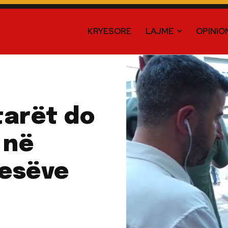
KRYESORE
LAJME
OPINIO
tarët do
 në
uesëve