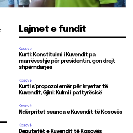
Lajmet e fundit
e
Kosovë
Kurti: Konstituimi i Kuvendit pa
marrëveshje për presidentin, çon drejt
shpërndarjes
Kosovë
Kurti s’propozoi emër për kryetar të
Kuvendit, Gjini: Kulmi i paftyrësisë
Kosovë
Ndërpritet seanca e Kuvendit të Kosovës
Kosovë
Deputetët e Kuvendit të Kosovës