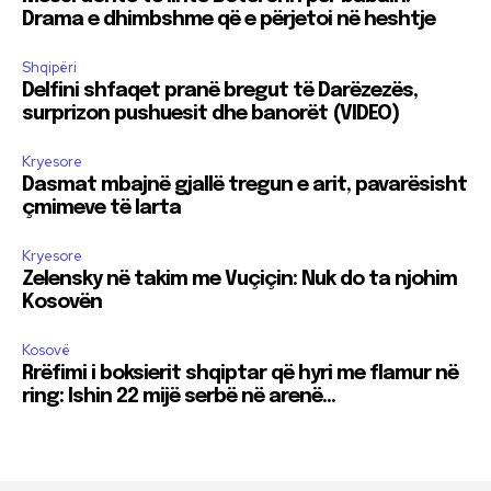
Drama e dhimbshme që e përjetoi në heshtje
Shqipëri
Delfini shfaqet pranë bregut të Darëzezës,
surprizon pushuesit dhe banorët (VIDEO)
Kryesore
Dasmat mbajnë gjallë tregun e arit, pavarësisht
çmimeve të larta
Kryesore
Zelensky në takim me Vuçiçin: Nuk do ta njohim
Kosovën
Kosovë
Rrëfimi i boksierit shqiptar që hyri me flamur në
ring: Ishin 22 mijë serbë në arenë…