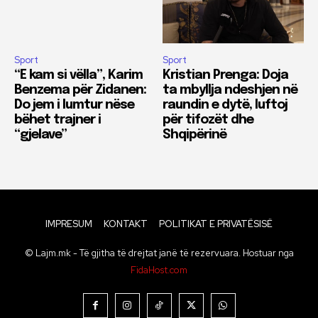
Sport
Sport
“E kam si vëlla”, Karim
Kristian Prenga: Doja
Benzema për Zidanen:
ta mbyllja ndeshjen në
Do jem i lumtur nëse
raundin e dytë, luftoj
bëhet trajner i
për tifozët dhe
“gjelave”
Shqipërinë
IMPRESUM
KONTAKT
POLITIKAT E PRIVATËSISË
© Lajm.mk - Të gjitha të drejtat janë të rezervuara. Hostuar nga
FidaHost.com