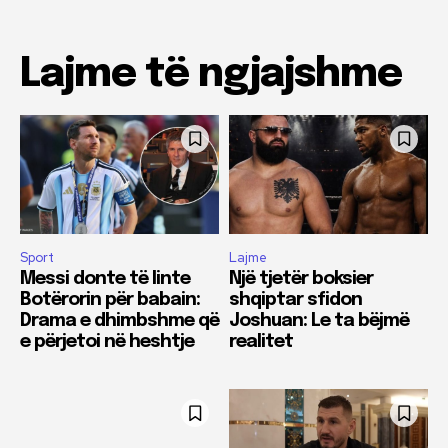
Lajme të ngjajshme
Sport
Lajme
Messi donte të linte
Një tjetër boksier
Botërorin për babain:
shqiptar sfidon
Drama e dhimbshme që
Joshuan: Le ta bëjmë
e përjetoi në heshtje
realitet