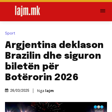
Sport
Argjentina deklason
Brazilin dhe siguron
biletën për
Botërorin 2026
Nga
lajm
26/03/2025