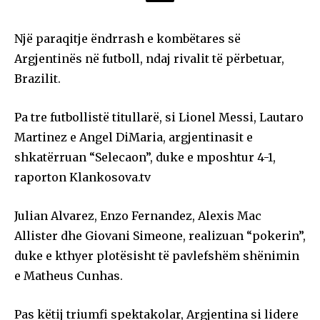
Një paraqitje ëndrrash e kombëtares së
Argjentinës në futboll, ndaj rivalit të përbetuar,
Brazilit.
Pa tre futbollistë titullarë, si Lionel Messi, Lautaro
Martinez e Angel DiMaria, argjentinasit e
shkatërruan “Selecaon”, duke e mposhtur 4-1,
raporton Klankosova.tv
Julian Alvarez, Enzo Fernandez, Alexis Mac
Allister dhe Giovani Simeone, realizuan “pokerin”,
duke e kthyer plotësisht të pavlefshëm shënimin
e Matheus Cunhas.
Pas këtij triumfi spektakolar, Argjentina si lidere