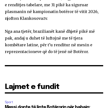
e renditjes tabelare, me 31 pikë ka siguruar
plasmanin në kampionatin botëror të vitit 2026,
njofton Klankosova.tv.
Nga ana tjetër, brazilianët kanë dhjetë pikë më
pak, andaj u duhet të luftojnë me të tjera
kombëtare latine, për t’u renditur në mesin e
reprezentacioneve që do të jenë në Botëror.
Lajmet e fundit
Sport
Messi donte të linte Botërorin për babain: