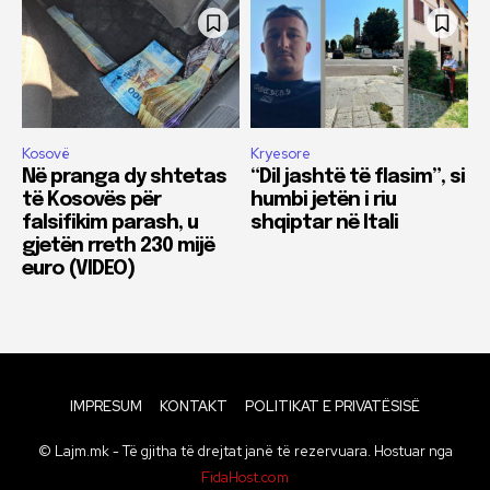
Kosovë
Kryesore
Në pranga dy shtetas
“Dil jashtë të flasim”, si
të Kosovës për
humbi jetën i riu
falsifikim parash, u
shqiptar në Itali
gjetën rreth 230 mijë
euro (VIDEO)
IMPRESUM
KONTAKT
POLITIKAT E PRIVATËSISË
© Lajm.mk - Të gjitha të drejtat janë të rezervuara. Hostuar nga
FidaHost.com