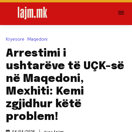
Kryesore
Maqedoni
Arrestimi i
ushtarëve të UÇK-së
në Maqedoni,
Mexhiti: Kemi
zgjidhur këtë
problem!