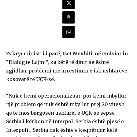
Zv.kryeministri i parë, Izet Mexhiti, në emisionin
“Dialog te Lajmi”, ka bërë të ditur se është
zgjidhur problemi me arrestimin e ish ushtarëve
kosovarë të UÇK-së.
“Nuk e kemi operacionalizuar, por kemi mbyllur
një problem që nuk është mbyllur prej 20 vitesh
që të mos burgosen ushtarët e UÇK-së sepse
Serbia i kërkon në Interpol. Serbia është pjesë e
Interpolit, Serbia nuk është e keqpërdor këtë