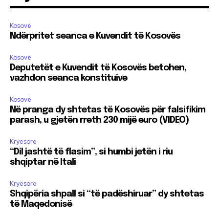
Kosovë
Ndërpritet seanca e Kuvendit të Kosovës
Kosovë
Deputetët e Kuvendit të Kosovës betohen,
vazhdon seanca konstituive
Kosovë
Në pranga dy shtetas të Kosovës për falsifikim
parash, u gjetën rreth 230 mijë euro (VIDEO)
Kryesore
“Dil jashtë të flasim”, si humbi jetën i riu
shqiptar në Itali
Kryesore
Shqipëria shpall si “të padëshiruar” dy shtetas
të Maqedonisë