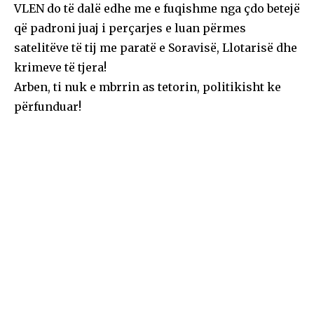
VLEN do të dalë edhe me e fuqishme nga çdo betejë
që padroni juaj i perçarjes e luan përmes
satelitëve të tij me paratë e Soravisë, Llotarisë dhe
krimeve të tjera!
Arben, ti nuk e mbrrin as tetorin, politikisht ke
përfunduar!