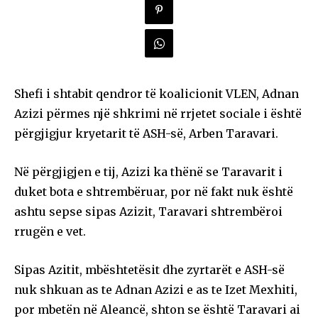
Shefi i shtabit qendror të koalicionit VLEN, Adnan
Azizi përmes një shkrimi në rrjetet sociale i është
përgjigjur kryetarit të ASH-së, Arben Taravari.
Në përgjigjen e tij, Azizi ka thënë se Taravarit i
duket bota e shtrembëruar, por në fakt nuk është
ashtu sepse sipas Azizit, Taravari shtrembëroi
rrugën e vet.
Sipas Azitit, mbështetësit dhe zyrtarët e ASH-së
nuk shkuan as te Adnan Azizi e as te Izet Mexhiti,
por mbetën në Aleancë, shton se është Taravari ai