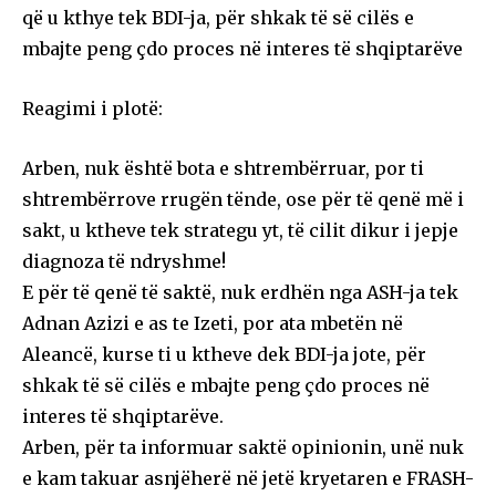
që u kthye tek BDI-ja, për shkak të së cilës e
mbajte peng çdo proces në interes të shqiptarëve
Reagimi i plotë:
Arben, nuk është bota e shtrembërruar, por ti
shtrembërrove rrugën tënde, ose për të qenë më i
sakt, u ktheve tek strategu yt, të cilit dikur i jepje
diagnoza të ndryshme!
E për të qenë të saktë, nuk erdhën nga ASH-ja tek
Adnan Azizi e as te Izeti, por ata mbetën në
Aleancë, kurse ti u ktheve dek BDI-ja jote, për
shkak të së cilës e mbajte peng çdo proces në
interes të shqiptarëve.
Arben, për ta informuar saktë opinionin, unë nuk
e kam takuar asnjëherë në jetë kryetaren e FRASH-