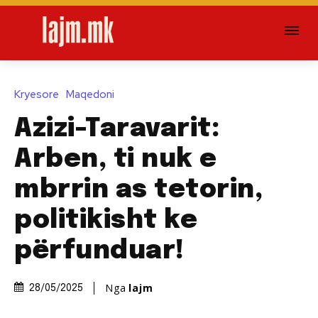
Kryesore
Maqedoni
Azizi-Taravarit:
Arben, ti nuk e
mbrrin as tetorin,
politikisht ke
përfunduar!
Nga
lajm
28/05/2025