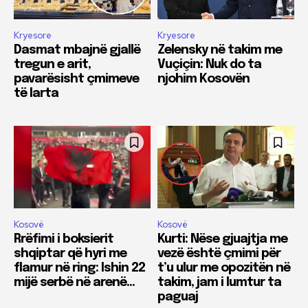
Kryesore
Kryesore
Dasmat mbajnë gjallë
Zelensky në takim me
tregun e arit,
Vuçiçin: Nuk do ta
pavarësisht çmimeve
njohim Kosovën
të larta
Kosovë
Kosovë
Rrëfimi i boksierit
Kurti: Nëse gjuajtja me
shqiptar që hyri me
vezë është çmimi për
flamur në ring: Ishin 22
t’u ulur me opozitën në
mijë serbë në arenë…
takim, jam i lumtur ta
paguaj