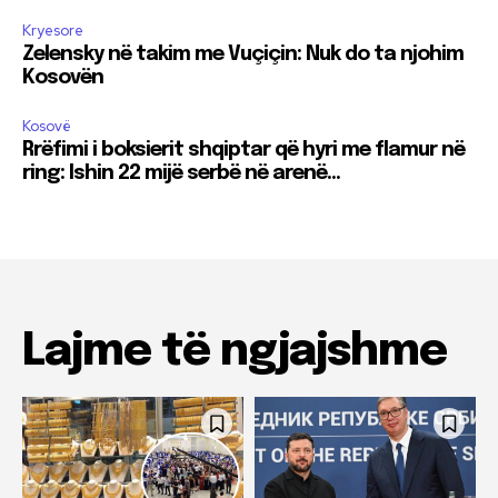
Kryesore
Zelensky në takim me Vuçiçin: Nuk do ta njohim
Kosovën
Kosovë
Rrëfimi i boksierit shqiptar që hyri me flamur në
ring: Ishin 22 mijë serbë në arenë…
Lajme të ngjajshme