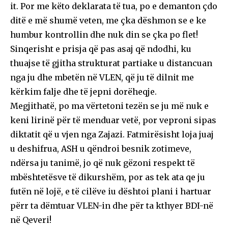
it. Por me këto deklarata të tua, po e demanton çdo
ditë e më shumë veten, me çka dëshmon se e ke
humbur kontrollin dhe nuk din se çka po flet!
Sinqerisht e prisja që pas asaj që ndodhi, ku
thuajse të gjitha strukturat partiake u distancuan
nga ju dhe mbetën në VLEN, që ju të dilnit me
kërkim falje dhe të jepni dorëheqje.
Megjithatë, po ma vërtetoni tezën se ju më nuk e
keni lirinë për të menduar vetë, por veproni sipas
diktatit që u vjen nga Zajazi. Fatmirësisht loja juaj
u deshifrua, ASH u qëndroi besnik zotimeve,
ndërsa ju tanimë, jo që nuk gëzoni respekt të
mbështetësve të dikurshëm, por as tek ata qe ju
futën në lojë, e të cilëve iu dështoi plani i hartuar
përr ta dëmtuar VLEN-in dhe për ta kthyer BDI-në
në Qeveri!