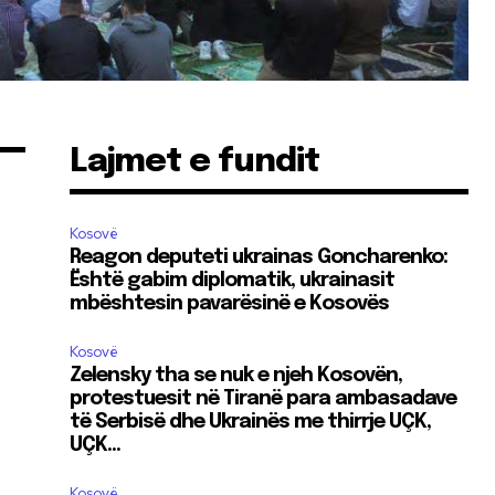
Lajmet e fundit
Kosovë
Reagon deputeti ukrainas Goncharenko:
Është gabim diplomatik, ukrainasit
mbështesin pavarësinë e Kosovës
Kosovë
Zelensky tha se nuk e njeh Kosovën,
protestuesit në Tiranë para ambasadave
të Serbisë dhe Ukrainës me thirrje UÇK,
UÇK…
Kosovë