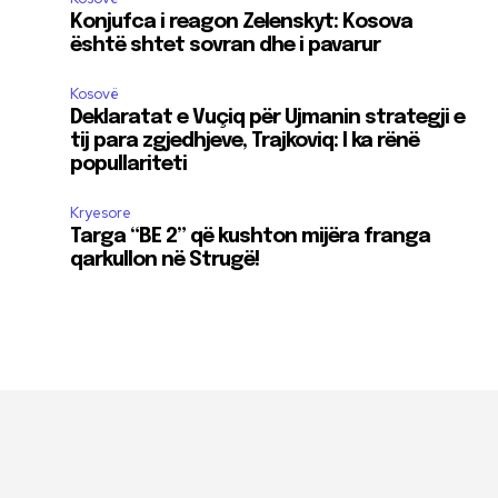
Konjufca i reagon Zelenskyt: Kosova
është shtet sovran dhe i pavarur
Kosovë
Deklaratat e Vuçiq për Ujmanin strategji e
tij para zgjedhjeve, Trajkoviq: I ka rënë
popullariteti
Kryesore
Targa “BE 2” që kushton mijëra franga
qarkullon në Strugë!