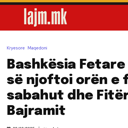
Kryesore
Maqedoni
Bashkësia Fetare
së njoftoi orën e 
sabahut dhe Fitë
Bajramit