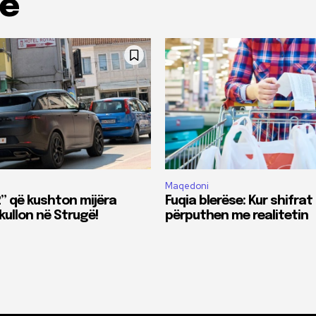
me
Maqedoni
2” që kushton mijëra
Fuqia blerëse: Kur shifrat
kullon në Strugë!
përputhen me realitetin