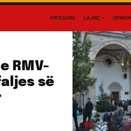
KRYESORE
LAJME
OPINIO
 e RMV-
faljes së
r