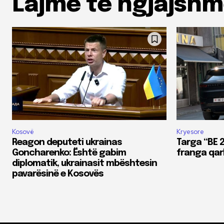
Lajme të ngjajsh
Kosovë
Kryesore
Reagon deputeti ukrainas
Targa “BE 
Goncharenko: Është gabim
franga qar
diplomatik, ukrainasit mbështesin
pavarësinë e Kosovës