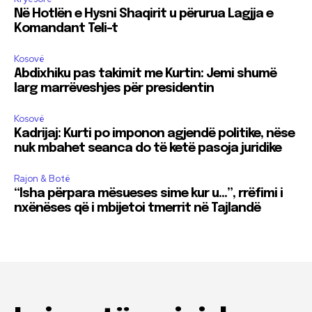
Në Hotlën e Hysni Shaqirit u përurua Lagjja e
Komandant Teli-t
Kosovë
Abdixhiku pas takimit me Kurtin: Jemi shumë
larg marrëveshjes për presidentin
Kosovë
Kadrijaj: Kurti po imponon agjendë politike, nëse
nuk mbahet seanca do të ketë pasoja juridike
Rajon & Botë
“Isha përpara mësueses sime kur u…”, rrëfimi i
nxënëses që i mbijetoi tmerrit në Tajlandë