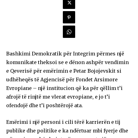
Bashkimi Demokratik për Integrim përmes një
komunikate theksoi se e dënon ashpër vendimin
e Qeverisë për emërimin e Petar Boјojevskit si
udhëheqës të Agjencisë për Fondet Arsimore
Evropiane – një institucion që ka për qëllim t’i
afrojë të rinjtë me vlerat evropiane, e jo t’i
ofendojë dhe t’i poshtërojë ata.
Emërimi i një personi i cili tërë karrierën e tij
publike dhe politike e ka ndërtuar mbi fyerje dhe