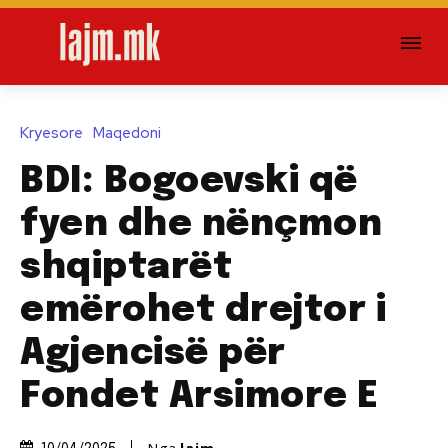
Kryesore
Maqedoni
BDI: Bogoevski që
fyen dhe nënçmon
shqiptarët
emërohet drejtor i
Agjencisë për
Fondet Arsimore E