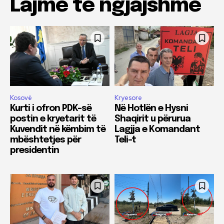
Lajme të ngjajshme
Kosovë
Kryesore
Kurti i ofron PDK-së
Në Hotlën e Hysni
postin e kryetarit të
Shaqirit u përurua
Kuvendit në këmbim të
Lagjja e Komandant
mbështetjes për
Teli-t
presidentin