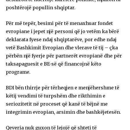
poshtërojë popullin shqiptar.
Për më tepër, besimi për të menaxhuar fondet
evropiane i jepet një personi që jo vetëm ka bërë
deklarata fyese ndaj shqiptarëve, por edhe ndaj
vetë Bashkimit Evropian dhe vlerave të tij – çka
përbën një fyerje për partnerët evropianë dhe për
taksapaguesit e BE-së që financojnë këto
programe.
BDI bën thirrje për tërheqjen e menjëhershme të
këtij vendimi të turpshëm dhe rikthimin e
seriozitetit në proceset që kanë të bëjnë me
integrimin evropian, arsimin dhe bashkëjetesën.
Qeveria nuk guxon të lejojë që shteti të