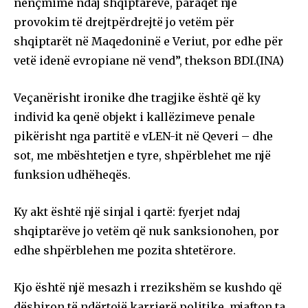
nënçmime ndaj shqiptarëve, paraqet një
provokim të drejtpërdrejtë jo vetëm për
shqiptarët në Maqedoninë e Veriut, por edhe për
vetë idenë evropiane në vend”, thekson BDI.(INA)
Veçanërisht ironike dhe tragjike është që ky
individ ka qenë objekt i kallëzimeve penale
pikërisht nga partitë e vLEN-it në Qeveri – dhe
sot, me mbështetjen e tyre, shpërblehet me një
funksion udhëheqës.
Ky akt është një sinjal i qartë: fyerjet ndaj
shqiptarëve jo vetëm që nuk sanksionohen, por
edhe shpërblehen me pozita shtetërore.
Kjo është një mesazh i rrezikshëm se kushdo që
dëshiron të ndërtojë karrierë politike, mjafton ta