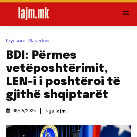
Kryesore
Maqedoni
BDI: Përmes
vetëposhtërimit,
LEN-i i poshtëroi të
gjithë shqiptarët
Nga
lajm
08/05/2025