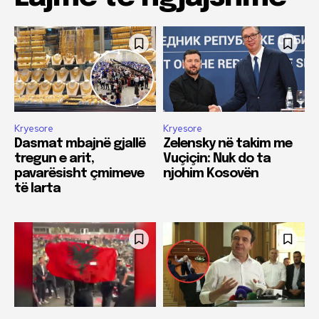
Kryesore
Kryesore
Dasmat mbajnë gjallë
Zelensky në takim me
tregun e arit,
Vuçiçin: Nuk do ta
pavarësisht çmimeve
njohim Kosovën
të larta