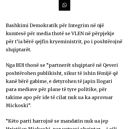
Bashkimi Demokratik për Integrim në një
kumtesë për media thotë se VLEN në përpjekje
për t’ia bërë qejfin kryeministrit, po i poshtërojnë
shqiptarët.
Nga BDI thonë se “partnerët shqiptarë në Qeveri
poshtërohen publikisht, sikur të ishin fëmijë që
kanë bërë gabime, e detyrohen të japin llogari
para mediave për plane të tyre politike, për
takime apo për ide të cilat nuk ua ka aprovuar
Mickoski”.
“Këto parti harrojnë se mandatin nuk ua jep