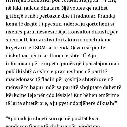
Hristijan Mickoski, por votuesi shqiptar – i cili,
në fakt, nuk ua dha fare. Një votues që ndihet
gjithnjë e më i përbuzur dhe i tradhtuar. Prandaj
kemi të drejtë t’i pyesim: ndërsa ju qortoheni si
nxënës para mësuesit: A ju konsultoi dikush, për
shembull, kur ai zhvilloi takim monoetnik me
kryetarin e LSDM-së brenda Qeverisë për të
diskutuar për të ardhmen e shtetit? A ju
informuan për grupet e punës që i paralajmëruan
publikisht? A është e pranueshme që partitë
maqedonase të flasin për çështje shtetërore në
mënyrë të hapur, ndërsa partitë shqiptare duhet të
kërkojnë leje për çdo lëvizje? Kur bëhen emërime
të larta shtetërore, a ju pyet ndonjëherë dikush?”.
“Apo nuk ju shqetëson që në pozitat kyçe
vendosen figura të njohura për qëndrime