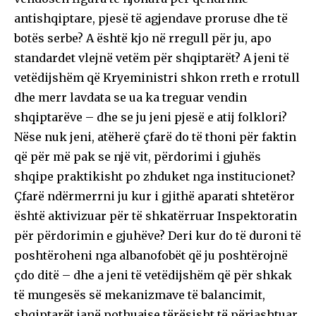
antishqiptare, pjesë të agjendave proruse dhe të
botës serbe? A është kjo në rregull për ju, apo
standardet vlejnë vetëm për shqiptarët? A jeni të
vetëdijshëm që Kryeministri shkon rreth e rrotull
dhe merr lavdata se ua ka treguar vendin
shqiptarëve – dhe se ju jeni pjesë e atij folklori?
Nëse nuk jeni, atëherë çfarë do të thoni për faktin
që për më pak se një vit, përdorimi i gjuhës
shqipe praktikisht po zhduket nga institucionet?
Çfarë ndërmerrni ju kur i gjithë aparati shtetëror
është aktivizuar për të shkatërruar Inspektoratin
për përdorimin e gjuhëve? Deri kur do të duroni të
poshtëroheni nga albanofobët që ju poshtërojnë
çdo ditë – dhe a jeni të vetëdijshëm që për shkak
të mungesës së mekanizmave të balancimit,
shqiptarët janë pothuajse tërësisht të përjashtuar