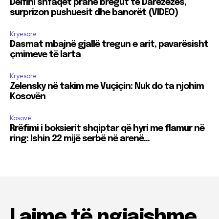
Delfini shfaqet pranë bregut të Darëzezës,
surprizon pushuesit dhe banorët (VIDEO)
Kryesore
Dasmat mbajnë gjallë tregun e arit, pavarësisht
çmimeve të larta
Kryesore
Zelensky në takim me Vuçiçin: Nuk do ta njohim
Kosovën
Kosovë
Rrëfimi i boksierit shqiptar që hyri me flamur në
ring: Ishin 22 mijë serbë në arenë…
Lajme të ngjajshme