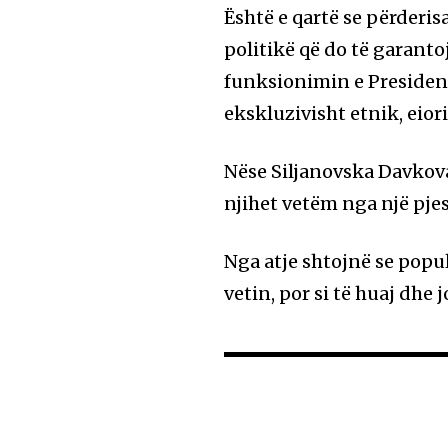
Është e qartë se përder
politikë që do të garant
funksionimin e President
ekskluzivisht etnik, eior
Nëse Siljanovska Davkova
njihet vetëm nga një pjes
Nga atje shtojnë se popul
vetin, por si të huaj dhe