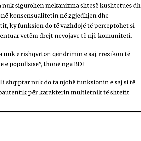
isa nuk sigurohen mekanizma shtesë kushtetues dh
ojnë konsensualitetin në zgjedhjen dhe
it, ky funksion do të vazhdojë të perceptohet si
ientuar vetëm drejt nevojave të një komuniteti.
 nuk e rishqyrton qëndrimin e saj, rrezikon të
ë e popullsisë”, thonë nga BDI.
li shqiptar nuk do ta njohë funksionin e saj si të
 joautentik për karakterin multietnik të shtetit.