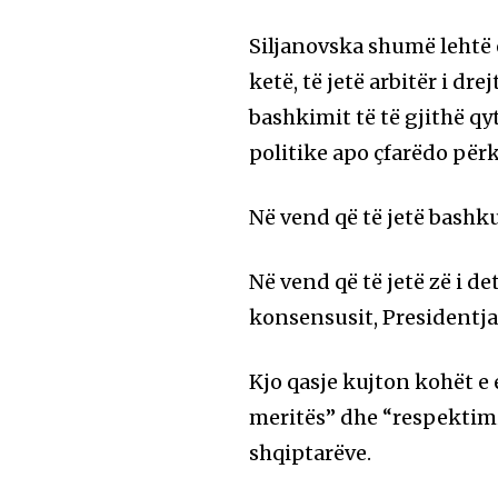
Siljanovska shumë lehtë e
ketë, të jetë arbitër i dr
bashkimit të të gjithë qy
politike apo çfarëdo përk
Në vend që të jetë bashkue
Në vend që të jetë zë i 
konsensusit, Presidentja
Kjo qasje kujton kohët e 
meritës” dhe “respektimit
shqiptarëve.