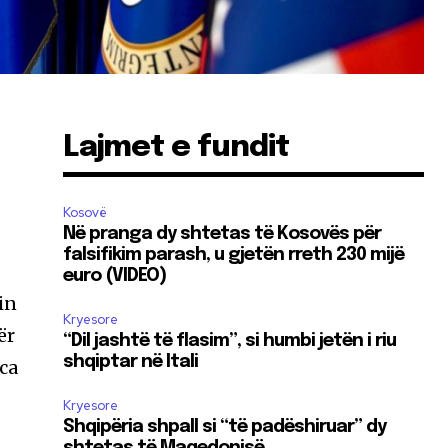
Lajmet e fundit
Kosovë
Në pranga dy shtetas të Kosovës për
falsifikim parash, u gjetën rreth 230 mijë
euro (VIDEO)
in
Kryesore
ër
“Dil jashtë të flasim”, si humbi jetën i riu
shqiptar në Itali
ca
Kryesore
Shqipëria shpall si “të padëshiruar” dy