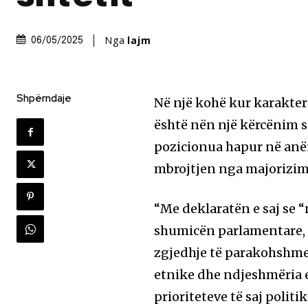
Nga
lajm
06/05/2025
Shpërndaje
Në një kohë kur karakter
është nën një kërcënim s
pozicionua hapur në anë
mbrojtjen nga majorizimi
“Me deklaratën e saj se 
shumicën parlamentare, p
zgjedhje të parakohshme”
etnike dhe ndjeshmëria e
prioriteteve të saj politik