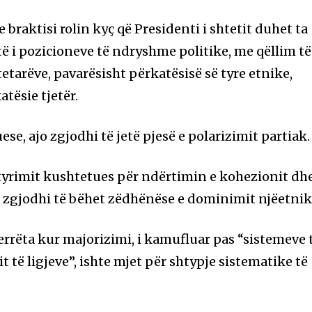
 braktisi rolin kyç që Presidenti i shtetit duhet ta
ejtë i pozicioneve të ndryshme politike, me qëllim të
tetarëve, pavarësisht përkatësisë së tyre etnike,
atësie tjetër.
se, ajo zgjodhi të jetë pjesë e polarizimit partiak.
detyrimit kushtetues për ndërtimin e kohezionit dh
 zgjodhi të bëhet zëdhënëse e dominimit njëetnik
errëta kur majorizimi, i kamufluar pas “sistemeve 
 të ligjeve”, ishte mjet për shtypje sistematike të