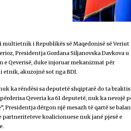
i multietnik i Republikës së Maqedonisë së Veriut
erioz, Presidentja Gordana Siljanovska Davkova u
n e Qeverisë, duke injoruar mekanizmat për
 etnik, akuzojnë sot nga BDI.
“nuk ka rëndësi sa deputetë shqiptarë do ta braktis
ërderisa Qeveria ka 61 deputetë, nuk ka nevojë p
, Presidentja dërgon një mesazh të qartë se balan
 partneriteteve koalicionuese nuk janë pjesë e
e.