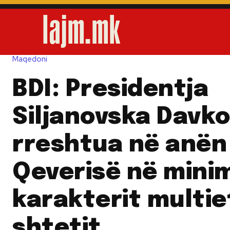
Maqedoni
BDI: Presidentja
Siljanovska Davko
rreshtua në anën
Qeverisë në minim
karakterit multie
shtetit