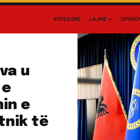
KRYESORE
LAJME
OPINIO
va u
 e
in e
tnik të