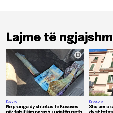
Lajme të ngjajsh
Kosovë
Kryesore
Në pranga dy shtetas të Kosovës
Shqipëria s
për falsifikim parash, u gjetën rreth
dy shtetas