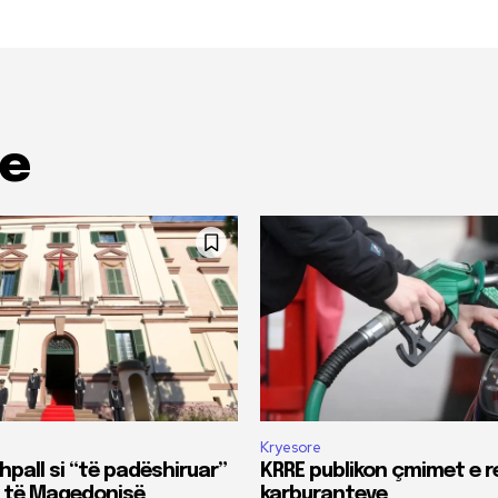
me
Kryesore
hpall si “të padëshiruar”
KRRE publikon çmimet e r
 të Maqedonisë
karburanteve