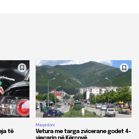
Maqedoni
eja të
Vetura me targa zvicerane godet 4-
vjeçarin në Kërçovë