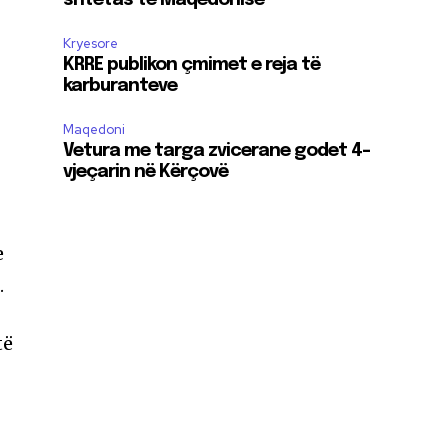
shtetas të Maqedonisë
Kryesore
KRRE publikon çmimet e reja të
karburanteve
Maqedoni
Vetura me targa zvicerane godet 4-
vjeçarin në Kërçovë
e
.
të