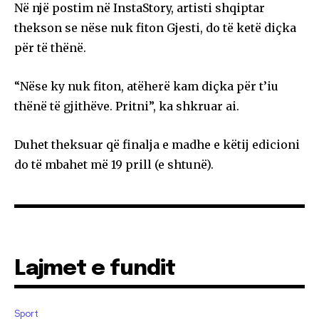
Në një postim në InstaStory, artisti shqiptar
thekson se nëse nuk fiton Gjesti, do të ketë diçka
për të thënë.
“Nëse ky nuk fiton, atëherë kam diçka për t’iu
thënë të gjithëve. Pritni”, ka shkruar ai.
Duhet theksuar që finalja e madhe e këtij edicioni
do të mbahet më 19 prill (e shtunë).
Lajmet e fundit
Sport