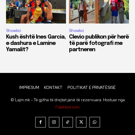
Showbiz
Showbiz
Kush është Ines Garcia,
Clevio publikon për herë
e dashura e Lamine
të parë fotografi me
Yamalit?
partneren
IMPRESUM
KONTAKT
POLITIKAT E PRIVATËSISË
© Lajm.mk - Të gjitha të drejtat janë të rezervuara. Hostuar nga
FidaHost.com