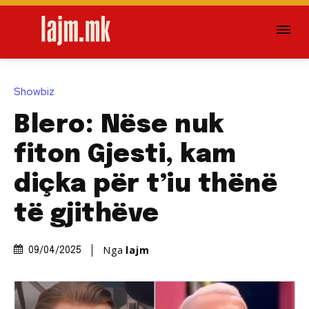
Showbiz
Blero: Nëse nuk
fiton Gjesti, kam
diçka për t’iu thënë
të gjithëve
Nga
lajm
09/04/2025