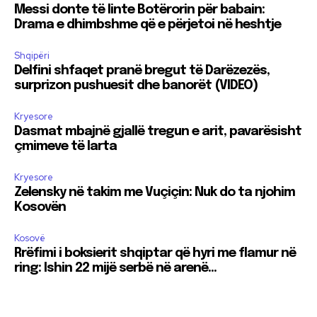
Messi donte të linte Botërorin për babain:
Drama e dhimbshme që e përjetoi në heshtje
Shqipëri
Delfini shfaqet pranë bregut të Darëzezës,
surprizon pushuesit dhe banorët (VIDEO)
Kryesore
Dasmat mbajnë gjallë tregun e arit, pavarësisht
çmimeve të larta
Kryesore
Zelensky në takim me Vuçiçin: Nuk do ta njohim
Kosovën
Kosovë
Rrëfimi i boksierit shqiptar që hyri me flamur në
ring: Ishin 22 mijë serbë në arenë…