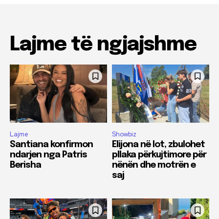
Lajme të ngjajshme
Lajme
Showbiz
Santiana konfirmon
Elijona në lot, zbulohet
ndarjen nga Patris
pllaka përkujtimore për
Berisha
nënën dhe motrën e
saj