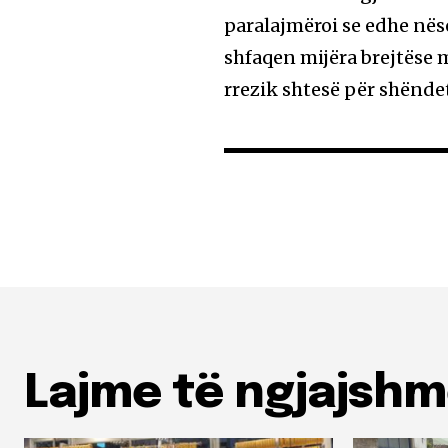
paralajmëroi se edhe nës
shfaqen mijëra brejtëse 
rrezik shtesë për shëndet
Lajme të ngjajsh