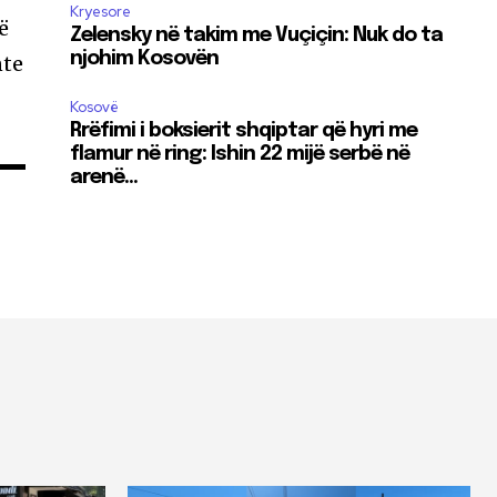
Kryesore
ë
Zelensky në takim me Vuçiçin: Nuk do ta
njohim Kosovën
nte
Kosovë
Rrëfimi i boksierit shqiptar që hyri me
flamur në ring: Ishin 22 mijë serbë në
arenë…