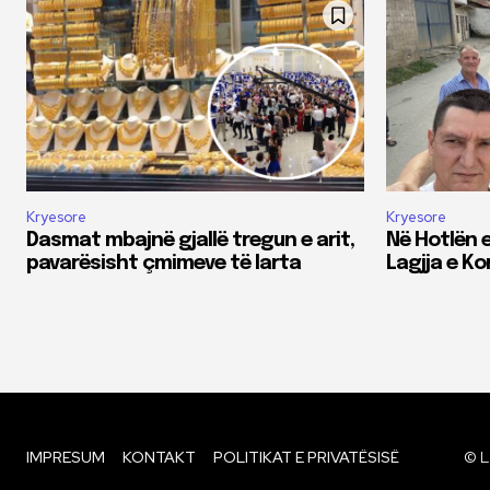
Kryesore
Kryesore
Dasmat mbajnë gjallë tregun e arit,
Në Hotlën e
pavarësisht çmimeve të larta
Lagjja e K
IMPRESUM
KONTAKT
POLITIKAT E PRIVATËSISË
© L