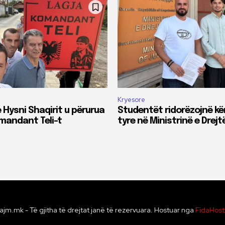
Kryesore
 Hysni Shaqirit u përurua
Studentët ridorëzojnë kë
omandant Teli-t
tyre në Ministrinë e Drejt
ajm.mk - Të gjitha të drejtat janë të rezervuara. Hostuar nga
FidaHos