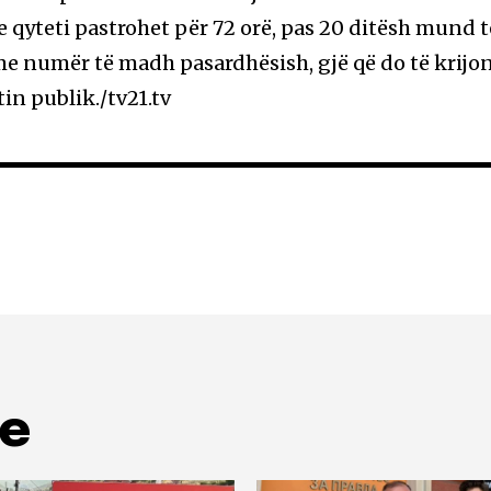
e qyteti pastrohet për 72 orë, pas 20 ditësh mund t
me numër të madh pasardhësish, gjë që do të krijo
in publik./tv21.tv
me