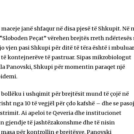
maceje janë shfaqur në disa pjesë të Shkupit. Në n
“Sloboden Peçat” vërehen brejtës rreth ndërtesës 
Kjo vjen pasi Shkupi për ditë të tëra është i mbulua
të kontejnerëve të pastruar. Sipas mikrobiologut
la Panovski, Shkupi për momentin paraqet një
pidemi.
 bollëku i ushqimit për brejtësit mund të çojë në
ht nga 10 të vegjël për çdo kafshë – dhe se paso
trimit. Ai apeloi te Qeveria dhe institucionet
in gjendje të jashtëzakonshme dhe të nisin
masa për kontrollin e brejtësve. Panovski