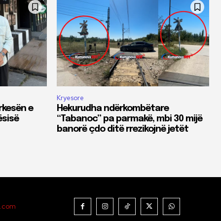
Kryesore
rkesën e
Hekurudha ndërkombëtare
ësisë
“Tabanoc” pa parmakë, mbi 30 mijë
banorë çdo ditë rrezikojnë jetët
t.com