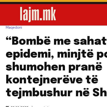
Maqedoni
“Bombë me sahat
epidemi, minjtë p
shumohen pranë
kontejnerëve të
tejmbushur në S