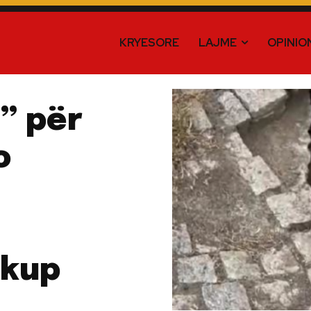
KRYESORE
LAJME
OPINIO
” për
o
hkup