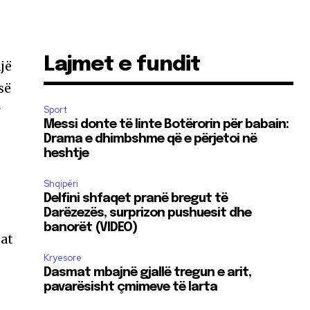
Lajmet e fundit
jë
së
r
Sport
Messi donte të linte Botërorin për babain:
Drama e dhimbshme që e përjetoi në
heshtje
Shqipëri
Delfini shfaqet pranë bregut të
Darëzezës, surprizon pushuesit dhe
banorët (VIDEO)
jat
Kryesore
Dasmat mbajnë gjallë tregun e arit,
pavarësisht çmimeve të larta