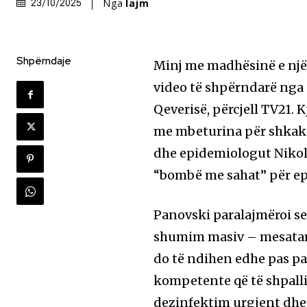
Nga
lajm
23/10/2025
Shpërndaje
Minj me madhësinë e një 
video të shpërndarë nga 
Qeverisë, përcjell TV21. 
me mbeturina për shkak 
dhe epidemiologut Nikol
“bombë me sahat” për e
Panovski paralajmëroi se
shumim masiv – mesataris
do të ndihen edhe pas pas
kompetente që të shpall
dezinfektim urgjent dhe 