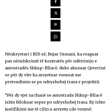
Nënkryetari i BDI-së, Bujar Osmani, ka reaguar
pas nënshkrimit të kontratës për ndërtimin e
autostradës Shkup–Bllacë, duke akuzuar Qeverinë
se për dy vite ka arsyetuar vonesat me
pretendimin se po ndryshohej trasa e projektit.
“Për dy vjet na thanë se autostrada Shkup–Bllacë
ishte bllokuar sepse po ndryshohej trasa. Ky ishte
justifikimi me të cilin u arsyetu çdo vonesë.