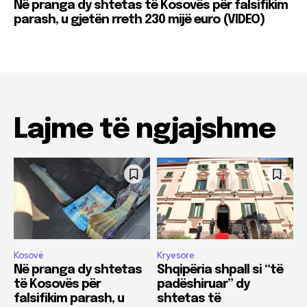
Në pranga dy shtetas të Kosovës për falsifikim
parash, u gjetën rreth 230 mijë euro (VIDEO)
Lajme të ngjajshme
Kosovë
Kryesore
Në pranga dy shtetas
Shqipëria shpall si “të
të Kosovës për
padëshiruar” dy
falsifikim parash, u
shtetas të