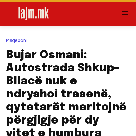
Maqedoni
Bujar Osmani:
Autostrada Shkup–
Bllacë nuk e
ndryshoi trasenë,
qytetarët meritojnë
përgjigje për dy
vitet e humbura