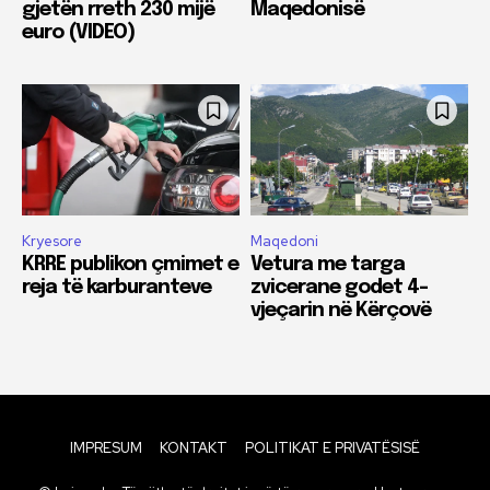
gjetën rreth 230 mijë
Maqedonisë
euro (VIDEO)
Kryesore
Maqedoni
KRRE publikon çmimet e
Vetura me targa
reja të karburanteve
zvicerane godet 4-
vjeçarin në Kërçovë
IMPRESUM
KONTAKT
POLITIKAT E PRIVATËSISË