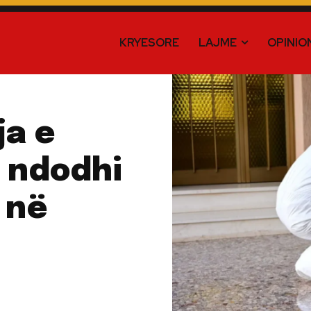
KRYESORE
LAJME
OPINIO
ja e
i ndodhi
 në