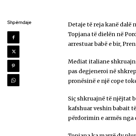
Shpërndaje
Detaje të reja kanë dalë 
Topjana të dielën në Pord
arrestuar babë e bir, Pre
Mediat italiane shkruajn
pas degjeneroi në shkrep
pronësinë e një cope tok
Siç shkruajnë të njëjtat b
kafshuar veshin babait të
përdorimin e armës nga d
Topjana ka marrë dy plum