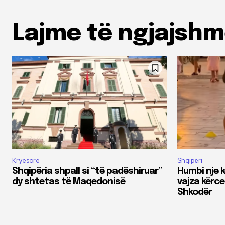
Lajme të ngjajsh
Kryesore
Shqipëri
Shqipëria shpall si “të padëshiruar”
Humbi nje 
dy shtetas të Maqedonisë
vajza kërc
Shkodër