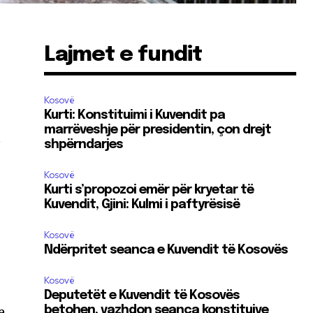
Lajmet e fundit
Kosovë
Kurti: Konstituimi i Kuvendit pa
marrëveshje për presidentin, çon drejt
ë
shpërndarjes
Kosovë
Kurti s’propozoi emër për kryetar të
Kuvendit, Gjini: Kulmi i paftyrësisë
Kosovë
Ndërpritet seanca e Kuvendit të Kosovës
Kosovë
Deputetët e Kuvendit të Kosovës
e
betohen, vazhdon seanca konstituive