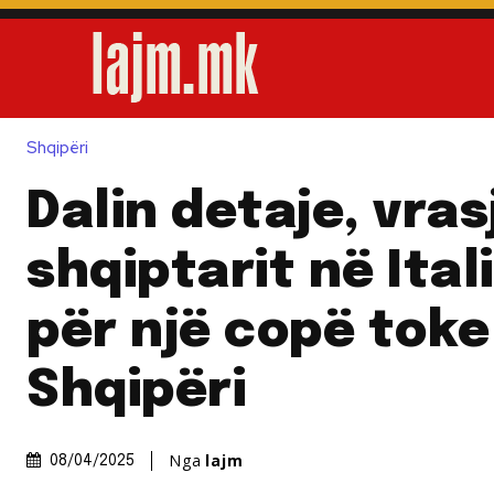
Shqipëri
Dalin detaje, vras
shqiptarit në Ital
për një copë toke
Shqipëri
Nga
lajm
08/04/2025