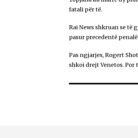
fatali për të.
Rai News shkruan se të g
pasur precedentë penalë n
Pas ngjarjes, Rogert Shot
shkoi drejt Venetos. Por 