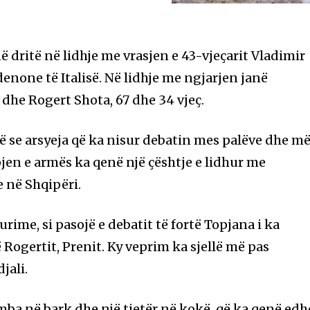
në dritë në lidhje me vrasjen e 43-vjeçarit Vladimir
enone të Italisë. Në lidhje me ngjarjen janë
n dhe Rogert Shota, 67 dhe 34 vjeç.
ë se arsyeja që ka nisur debatin mes palëve dhe m
jen e armës ka qenë një çështje e lidhur me
e në Shqipëri.
urime, si pasojë e debatit të fortë Topjana i ka
 Rogertit, Prenit. Ky veprim ka sjellë më pas
jali.
ba në bark dhe një tjetër në kokë, që ka qenë edh