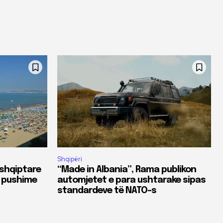
Shqipëri
 shqiptare
“Made in Albania”, Rama publikon
ë pushime
automjetet e para ushtarake sipas
standardeve të NATO-s