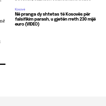
Kosovë
Në pranga dy shtetas të Kosovës për
falsifikim parash, u gjetën rreth 230 mijë
anë
euro (VIDEO)
ë