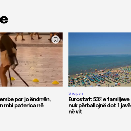
me
Shqipëri
kembe por jo ëndrrën,
Eurostat: 53% e familjeve
en mbi paterica në
nuk përballojnë dot 1 jav
në vit