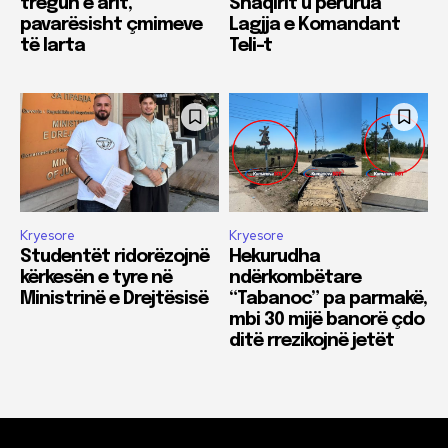
tregun e arit,
Shaqirit u përurua
pavarësisht çmimeve
Lagjja e Komandant
të larta
Teli-t
Kryesore
Kryesore
Studentët ridorëzojnë
Hekurudha
kërkesën e tyre në
ndërkombëtare
Ministrinë e Drejtësisë
“Tabanoc” pa parmakë,
mbi 30 mijë banorë çdo
ditë rrezikojnë jetët