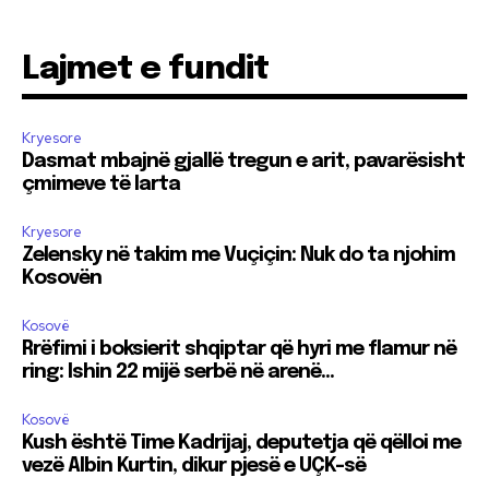
Lajmet e fundit
Kryesore
Dasmat mbajnë gjallë tregun e arit, pavarësisht
çmimeve të larta
Kryesore
Zelensky në takim me Vuçiçin: Nuk do ta njohim
Kosovën
Kosovë
Rrëfimi i boksierit shqiptar që hyri me flamur në
ring: Ishin 22 mijë serbë në arenë…
Kosovë
Kush është Time Kadrijaj, deputetja që qëlloi me
vezë Albin Kurtin, dikur pjesë e UÇK-së