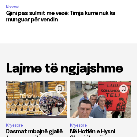
Kosovë
Gjini pas sulmit me vezë: Timja kurrë nuk ka
munguar për vendin
Lajme të ngjajshme
Kryesore
Kryesore
Dasmat mbajnë gjallë
Në Hotlën e Hysni