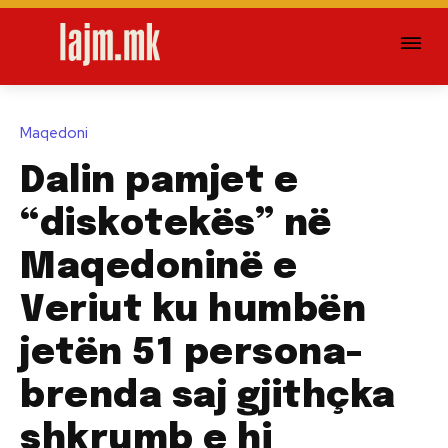
Maqedoni
Dalin pamjet e
“diskotekës” në
Maqedoninë e
Veriut ku humbën
jetën 51 persona-
brenda saj gjithçka
shkrumb e hi