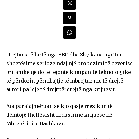
Drejtues të lartë nga BBC dhe Sky kanë ngritur
shqetësime serioze ndaj një propozimi të qeverisë
britanike që do të lejonte kompanitë teknologjike
të përdorin përmbajtje të mbrojtur me të drejtë
autori pa leje të drejtpërdrejtë nga krijuesit.
Ata paralajmëruan se kjo qasje rrezikon të
dëmtojë thellësisht industrinë krijuese në
Mbretërinë e Bashkuar.