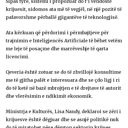
Sipas tyre, sistemi i propozuar do t’i vendoste
krijuesit, sidomos ata më të vegjël, në një pozitë të
pafavorshme përballë gjigantëve të teknologjisë.
Ata kërkuan që përdorimi i përmbajtjeve për
trajnimin e Inteligjencës Artificiale të bëhet vetëm
me leje të posaçme dhe marrëveshje të qarta
licencimi.
Qeveria është zotuar se do të zhvillojë konsultime
me të gjitha palët e interesuara dhe se çdo ligj i ri
do të ketë në bazë mbrojtjen e të drejtave të autorit
dhe vlerësimin e ndikimit ekonomik.
Ministrja e Kulturës, Lisa Nandy, deklaroi se zëri i
krijuesve është dëgjuar dhe se asnjë politikë nuk
do të miratohet nëse dëmton sektorin krijues.