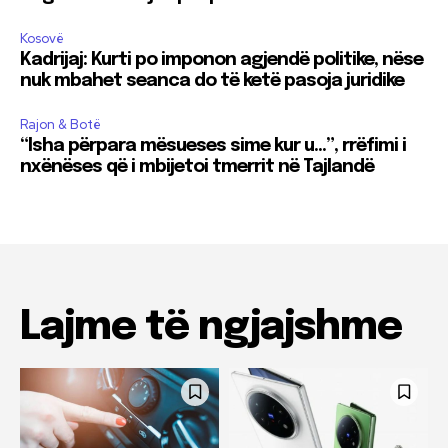
Kosovë
Kadrijaj: Kurti po imponon agjendë politike, nëse
nuk mbahet seanca do të ketë pasoja juridike
Rajon & Botë
“Isha përpara mësueses sime kur u…”, rrëfimi i
nxënëses që i mbijetoi tmerrit në Tajlandë
Lajme të ngjajshme