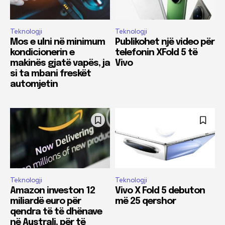
Teknologji
Teknologji
Mos e ulni në minimum
Publikohet një video për
kondicionerin e
telefonin XFold 5 të
makinës gjatë vapës, ja
Vivo
si ta mbani freskët
automjetin
Teknologji
Teknologji
Amazon investon 12
Vivo X Fold 5 debuton
miliardë euro për
më 25 qershor
qendra të të dhënave
në Australi, për të