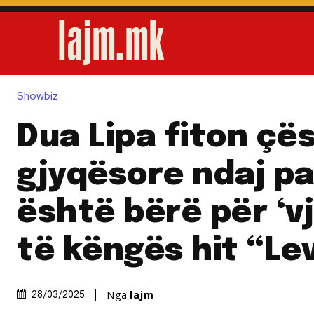
Showbiz
Dua Lipa fiton çë
gjyqësore ndaj pa
është bërë për ‘v
të këngës hit “Le
Nga
lajm
28/03/2025