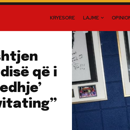
KRYESORE
LAJME
OPINIO
shtjen
disë që i
jedhje’
vitating”