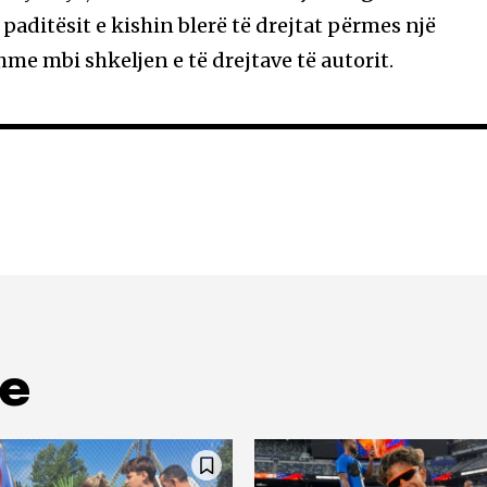
 paditësit e kishin blerë të drejtat përmes një
me mbi shkeljen e të drejtave të autorit.
me