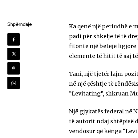
Shpërndaje
Ka qenë një periudhë e m
padi për shkelje të të dre
fitonte një betejë ligjor
elemente të hitit të saj 
Tani, një tjetër lajm pozi
në një çështje të rëndësi
“Levitating”, shkruan M
Një gjykatës federal në N
të autorit ndaj shtëpisë
vendosur që kënga “Levit