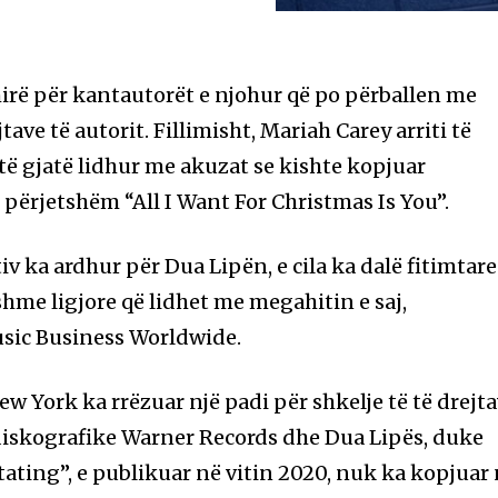
irë për kantautorët e njohur që po përballen me
jtave të autorit. Fillimisht, Mariah Carey arriti të
e të gjatë lidhur me akuzat se kishte kopjuar
të përjetshëm “All I Want For Christmas Is You”.
tiv ka ardhur për Dua Lipën, e cila ka dalë fitimtare
shme ligjore që lidhet me megahitin e saj,
usic Business Worldwide.
ew York ka rrëzuar një padi për shkelje të të drejt
 diskografike Warner Records dhe Dua Lipës, duke
ating”, e publikuar në vitin 2020, nuk ka kopjuar