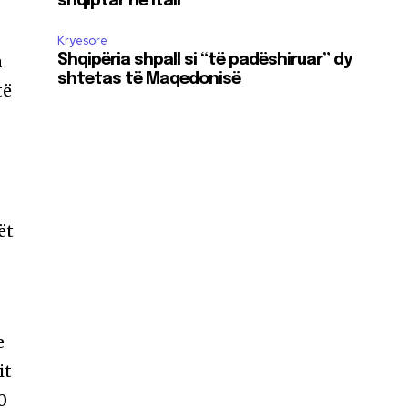
shqiptar në Itali
Kryesore
a
Shqipëria shpall si “të padëshiruar” dy
shtetas të Maqedonisë
të
ët
e
it
0