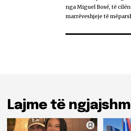
nga Miguel Bosé, të cilën
marrëveshjeje të mëparsh
Lajme të ngjajsh