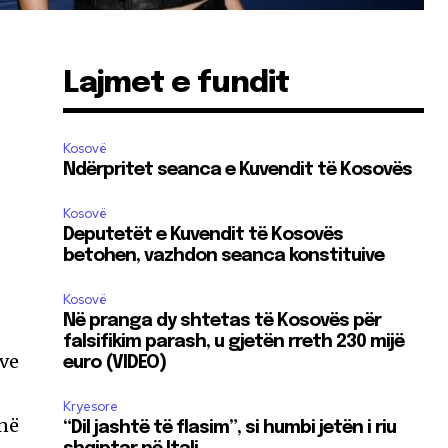
Lajmet e fundit
Kosovë
Ndërpritet seanca e Kuvendit të Kosovës
Kosovë
Deputetët e Kuvendit të Kosovës
betohen, vazhdon seanca konstituive
Kosovë
Në pranga dy shtetas të Kosovës për
falsifikim parash, u gjetën rreth 230 mijë
ave
euro (VIDEO)
Kryesore
 në
“Dil jashtë të flasim”, si humbi jetën i riu