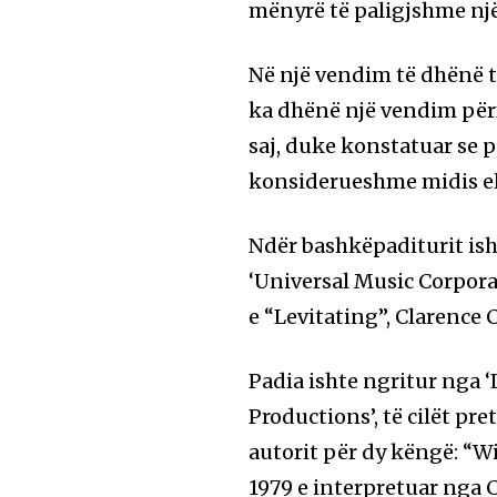
mënyrë të paligjshme një 
Në një vendim të dhënë të
ka dhënë një vendim për
saj, duke konstatuar se 
konsiderueshme midis el
Ndër bashkëpaditurit ish
‘Universal Music Corpora
e “Levitating”, Clarence
Padia ishte ngritur nga 
Productions’, të cilët pr
autorit për dy këngë: “Wi
1979 e interpretuar nga 