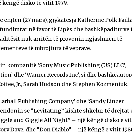
këngë disko të vitit 1979.
 enjten (27 mars), gjykatësja Katherine Polk Faill
fundimtar në favor të Lipës dhe bashkëpaditurve 
paditësit nuk arritën të provonin ngjashmëri të
ementeve të mbrojtura të veprave.
in kompanitë ‘Sony Music Publishing (US) LLC’,
tion’ dhe ‘Warner Records Inc’, si dhe bashkëautor
 Coffee, Jr., Sarah Hudson dhe Stephen Kozmeniuk.
‘Larball Publishing Company’ dhe ‘Sandy Linzer
etendonin se “Levitating” kishte shkelur të drejtat 
ggle and Giggle All Night” – një këngë disko e vit
Cory Daye, dhe “Don Diablo” – një këngë e vitit 198