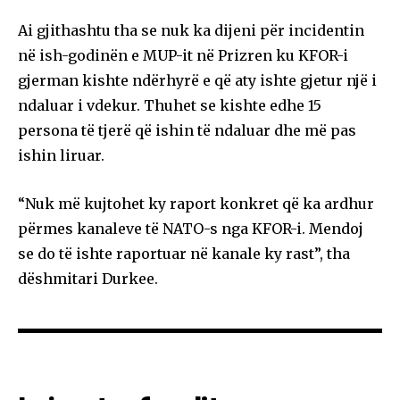
Ai gjithashtu tha se nuk ka dijeni për incidentin
në ish-godinën e MUP-it në Prizren ku KFOR-i
gjerman kishte ndërhyrë e që aty ishte gjetur një i
ndaluar i vdekur. Thuhet se kishte edhe 15
persona të tjerë që ishin të ndaluar dhe më pas
ishin liruar.
“Nuk më kujtohet ky raport konkret që ka ardhur
përmes kanaleve të NATO-s nga KFOR-i. Mendoj
se do të ishte raportuar në kanale ky rast”, tha
dëshmitari Durkee.