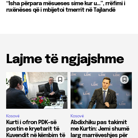
“Isha përpara mësueses sime kur u…”, rrëfimi i
nxënëses që i mbijetoi tmerrit në Tajlandë
Lajme të ngjajshme
Kosovë
Kosovë
Kurti i ofron PDK-së
Abdixhiku pas takimit
postin e kryetarit të
me Kurtin: Jemi shumë
Kuvendit në këmbim të
larg marrëveshjes për