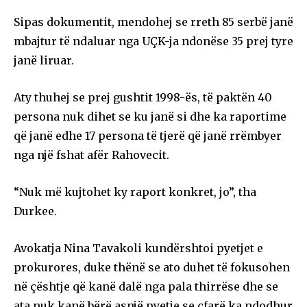
Sipas dokumentit, mendohej se rreth 85 serbë janë
mbajtur të ndaluar nga UÇK-ja ndonëse 35 prej tyre
janë liruar.
Aty thuhej se prej gushtit 1998-ës, të paktën 40
persona nuk dihet se ku janë si dhe ka raportime
që janë edhe 17 persona të tjerë që janë rrëmbyer
nga një fshat afër Rahovecit.
“Nuk më kujtohet ky raport konkret, jo”, tha
Durkee.
Avokatja Nina Tavakoli kundërshtoi pyetjet e
prokurores, duke thënë se ato duhet të fokusohen
në çështje që kanë dalë nga pala thirrëse dhe se
ata nuk kanë bërë asnjë pyetje se çfarë ka ndodhur