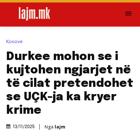
Kosovë
Durkee mohon se i
kujtohen ngjarjet në
të cilat pretendohet
se UÇK-ja ka kryer
krime
Nga
lajm
13/11/2025