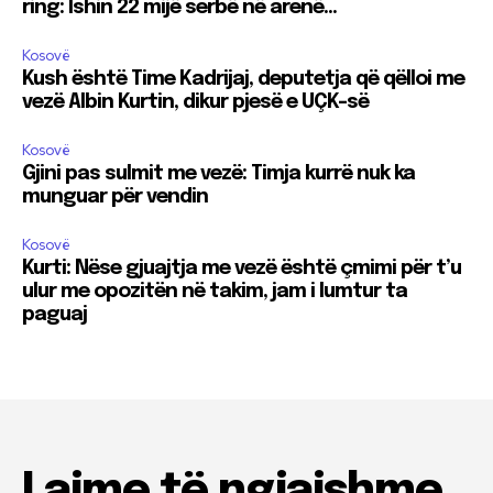
ring: Ishin 22 mijë serbë në arenë…
Kosovë
Kush është Time Kadrijaj, deputetja që qëlloi me
vezë Albin Kurtin, dikur pjesë e UÇK-së
Kosovë
Gjini pas sulmit me vezë: Timja kurrë nuk ka
munguar për vendin
Kosovë
Kurti: Nëse gjuajtja me vezë është çmimi për t’u
ulur me opozitën në takim, jam i lumtur ta
paguaj
Lajme të ngjajshme