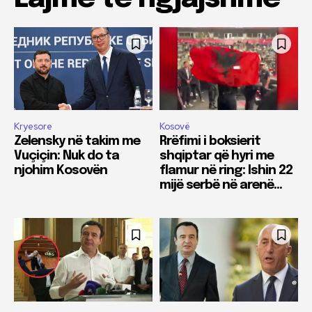
Kryesore
Kosovë
Zelensky në takim me
Rrëfimi i boksierit
Vuçiçin: Nuk do ta
shqiptar që hyri me
njohim Kosovën
flamur në ring: Ishin 22
mijë serbë në arenë…