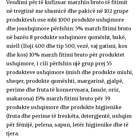
Vendimi për të kufizuar marzhin bruto të fitimit
në tregtinë me shumicë dhe pakicë në 102 grupe
produktesh ose mbi 1000 produkte ushqimore
dhe joushqimore përfshin: 5% marzh fitimi bruto
në bazën 8 produkte ushqimore qumësht, bukë,
miell (lloji 400 dhe tip 500, vezë, vaj gatimi, kos
dhe kos) 10% marzh fitimi bruto për produktet
ushqimore, i cili përfshin një grup prej 55
produkteve ushqimore (mish dhe produkte mishi,
sheqer, produkte qumështi, margarinë, gjalpë,
perime dhe fruta të konservuara, fasule, oriz,
makarona) 15% marzh fitimi bruto për 39
produkte ushqimore dhe produkte higjienike
(fruta dhe perime të freskëta, detergjentë, ushqim
për fëmijë, pelena, sapun, letër higjienike dhe të
tjera.