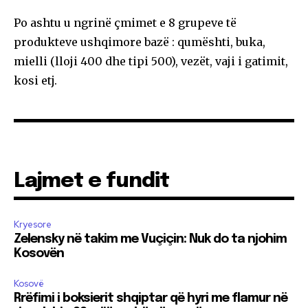
Po ashtu u ngrinë çmimet e 8 grupeve të
produkteve ushqimore bazë : qumështi, buka,
mielli (lloji 400 dhe tipi 500), vezët, vaji i gatimit,
kosi etj.
Lajmet e fundit
Kryesore
Zelensky në takim me Vuçiçin: Nuk do ta njohim
Kosovën
Kosovë
Rrëfimi i boksierit shqiptar që hyri me flamur në