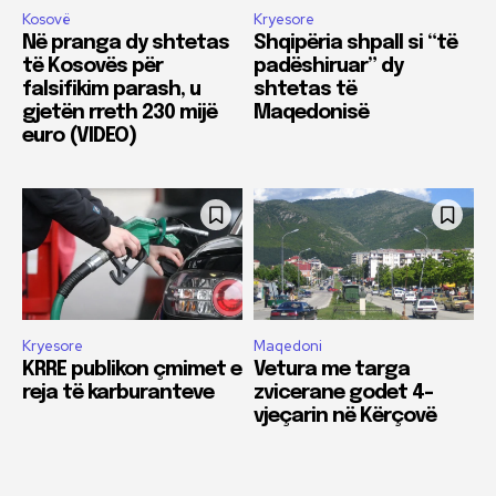
Kosovë
Kryesore
Në pranga dy shtetas
Shqipëria shpall si “të
të Kosovës për
padëshiruar” dy
falsifikim parash, u
shtetas të
gjetën rreth 230 mijë
Maqedonisë
euro (VIDEO)
Kryesore
Maqedoni
KRRE publikon çmimet e
Vetura me targa
reja të karburanteve
zvicerane godet 4-
vjeçarin në Kërçovë