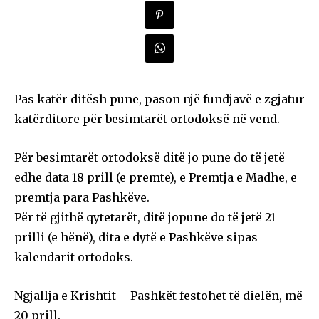
Pas katër ditësh pune, pason një fundjavë e zgjatur
katërditore për besimtarët ortodoksë në vend.
Për besimtarët ortodoksë ditë jo pune do të jetë
edhe data 18 prill (e premte), e Premtja e Madhe, e
premtja para Pashkëve.
Për të gjithë qytetarët, ditë jopune do të jetë 21
prilli (e hënë), dita e dytë e Pashkëve sipas
kalendarit ortodoks.
Ngjallja e Krishtit – Pashkët festohet të dielën, më
20 prill.