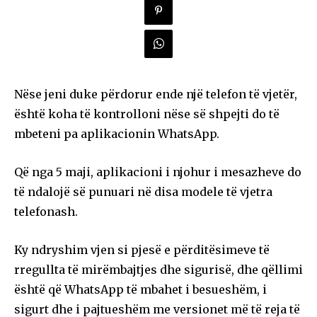
Nëse jeni duke përdorur ende një telefon të vjetër,
është koha të kontrolloni nëse së shpejti do të
mbeteni pa aplikacionin WhatsApp.
Që nga 5 maji, aplikacioni i njohur i mesazheve do
të ndalojë së punuari në disa modele të vjetra
telefonash.
Ky ndryshim vjen si pjesë e përditësimeve të
rregullta të mirëmbajtjes dhe sigurisë, dhe qëllimi
është që WhatsApp të mbahet i besueshëm, i
sigurt dhe i pajtueshëm me versionet më të reja të