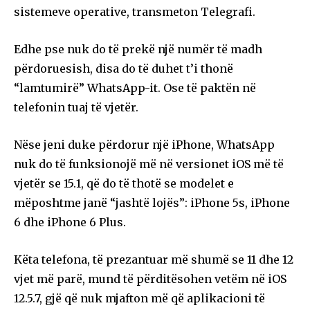
sistemeve operative, transmeton Telegrafi.
Edhe pse nuk do të prekë një numër të madh
përdoruesish, disa do të duhet t’i thonë
“lamtumirë” WhatsApp-it. Ose të paktën në
telefonin tuaj të vjetër.
Nëse jeni duke përdorur një iPhone, WhatsApp
nuk do të funksionojë më në versionet iOS më të
vjetër se 15.1, që do të thotë se modelet e
mëposhtme janë “jashtë lojës”: iPhone 5s, iPhone
6 dhe iPhone 6 Plus.
Këta telefona, të prezantuar më shumë se 11 dhe 12
vjet më parë, mund të përditësohen vetëm në iOS
12.5.7, gjë që nuk mjafton më që aplikacioni të