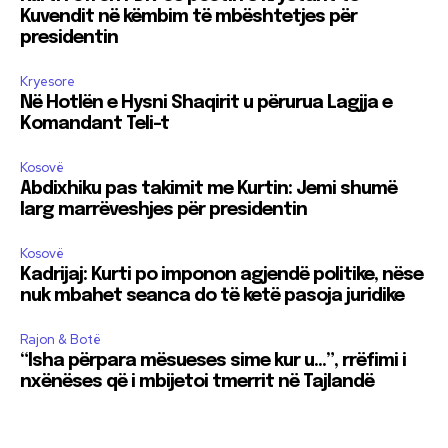
Kuvendit në këmbim të mbështetjes për
presidentin
Kryesore
Në Hotlën e Hysni Shaqirit u përurua Lagjja e
Komandant Teli-t
Kosovë
Abdixhiku pas takimit me Kurtin: Jemi shumë
larg marrëveshjes për presidentin
Kosovë
Kadrijaj: Kurti po imponon agjendë politike, nëse
nuk mbahet seanca do të ketë pasoja juridike
Rajon & Botë
“Isha përpara mësueses sime kur u…”, rrëfimi i
nxënëses që i mbijetoi tmerrit në Tajlandë