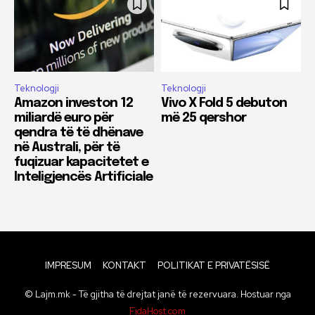
Teknologji
Teknologji
Amazon investon 12
Vivo X Fold 5 debuton
miliardë euro për
më 25 qershor
qendra të të dhënave
në Australi, për të
fuqizuar kapacitetet e
Inteligjencës Artificiale
IMPRESUM
KONTAKT
POLITIKAT E PRIVATËSISË
© Lajm.mk - Të gjitha të drejtat janë të rezervuara. Hostuar nga
FidaHost.com