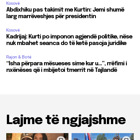
Kosovë
Abdixhiku pas takimit me Kurtin: Jemi shumë
larg marrëveshjes për presidentin
Kosovë
Kadrijaj: Kurti po imponon agjendë politike, nëse
nuk mbahet seanca do të ketë pasoja juridike
Rajon & Botë
“Isha përpara mësueses sime kur u…”, rrëfimi i
nxënëses që i mbijetoi tmerrit në Tajlandë
Lajme të ngjajshme