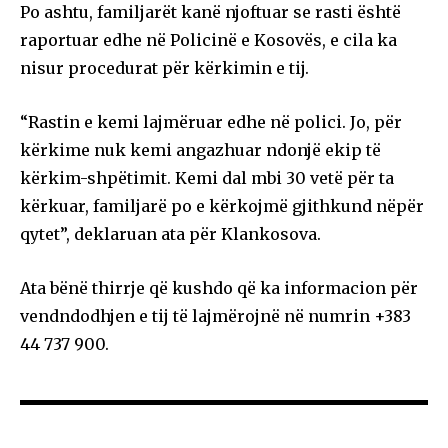
Po ashtu, familjarët kanë njoftuar se rasti është
raportuar edhe në Policinë e Kosovës, e cila ka
nisur procedurat për kërkimin e tij.
“Rastin e kemi lajmëruar edhe në polici. Jo, për
kërkime nuk kemi angazhuar ndonjë ekip të
kërkim-shpëtimit. Kemi dal mbi 30 vetë për ta
kërkuar, familjarë po e kërkojmë gjithkund nëpër
qytet”, deklaruan ata për Klankosova.
Ata bënë thirrje që kushdo që ka informacion për
vendndodhjen e tij të lajmërojnë në numrin +383
44 737 900.