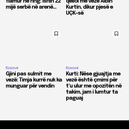
flamur në ring: Ishin 22
qëlloi me vezë Albin
mijë serbë në arenë…
Kurtin, dikur pjesë e
UÇK-së
Kosovë
Kosovë
Gjini pas sulmit me
Kurti: Nëse gjuajtja me
vezë: Timja kurrë nuk ka
vezë është çmimi për
munguar për vendin
t’u ulur me opozitën në
takim, jam i lumtur ta
paguaj