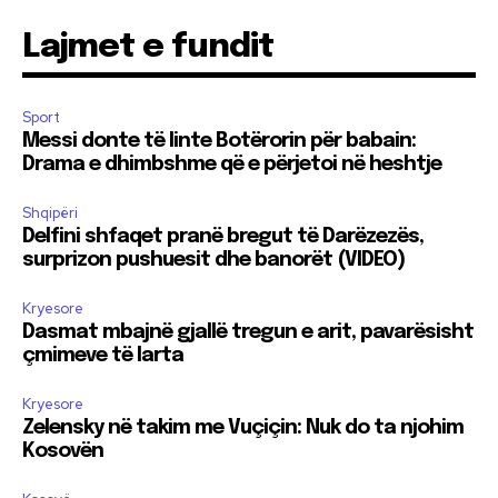
Lajmet e fundit
Sport
Messi donte të linte Botërorin për babain:
Drama e dhimbshme që e përjetoi në heshtje
Shqipëri
Delfini shfaqet pranë bregut të Darëzezës,
surprizon pushuesit dhe banorët (VIDEO)
Kryesore
Dasmat mbajnë gjallë tregun e arit, pavarësisht
çmimeve të larta
Kryesore
Zelensky në takim me Vuçiçin: Nuk do ta njohim
Kosovën