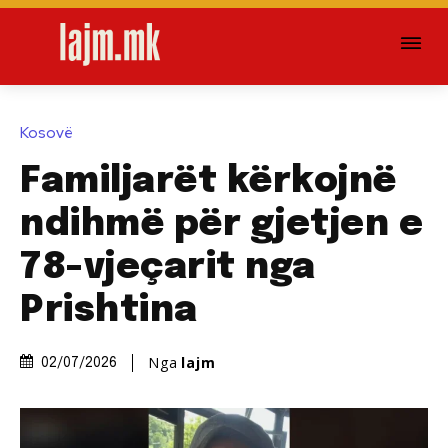
Kosovë
Familjarët kërkojnë
ndihmë për gjetjen e
78-vjeçarit nga
Prishtina
Nga
lajm
02/07/2026