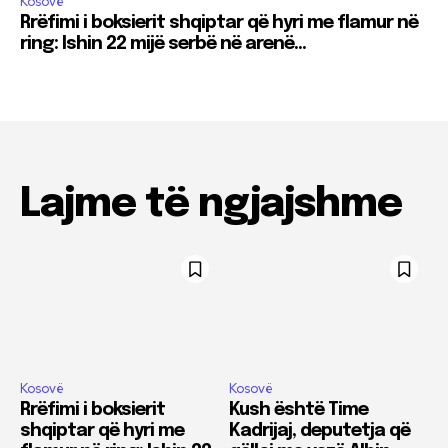
Kosovë
Rrëfimi i boksierit shqiptar që hyri me flamur në
ring: Ishin 22 mijë serbë në arenë…
Lajme të ngjajshme
Kosovë
Kosovë
Rrëfimi i boksierit
Kush është Time
shqiptar që hyri me
Kadrijaj, deputetja që