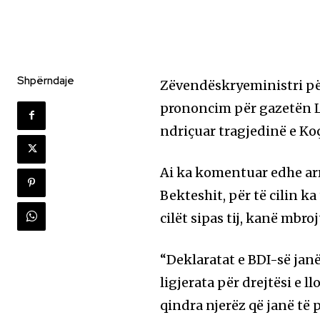
Shpërndaje
Zëvendëskryeministri për
prononcim për gazetën LA
ndriçuar tragjedinë e Ko
Ai ka komentuar edhe arr
Bekteshit, për të cilin k
cilët sipas tij, kanë mbr
“Deklaratat e BDI-së janë 
ligjerata për drejtësi e 
qindra njerëz që janë të 