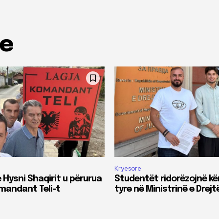
me
Kryesore
 Hysni Shaqirit u përurua
Studentët ridorëzojnë kë
omandant Teli-t
tyre në Ministrinë e Drejt