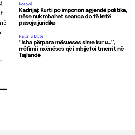
si
Kosovë
Kadrijaj: Kurti po imponon agjendë politike,
sh
nëse nuk mbahet seanca do të ketë
inë
pasoja juridike
a
Rajon & Botë
“Isha përpara mësueses sime kur u…”,
rrëfimi i nxënëses që i mbijetoi tmerrit në
Tajlandë
r