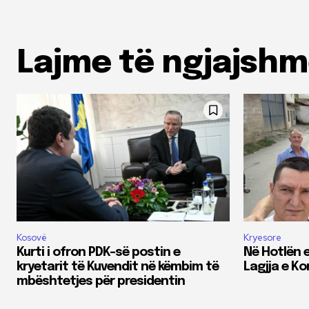
Lajme të ngjajsh
Kosovë
Kryesore
Kurti i ofron PDK-së postin e
Në Hotlën e
kryetarit të Kuvendit në këmbim të
Lagjja e K
mbështetjes për presidentin