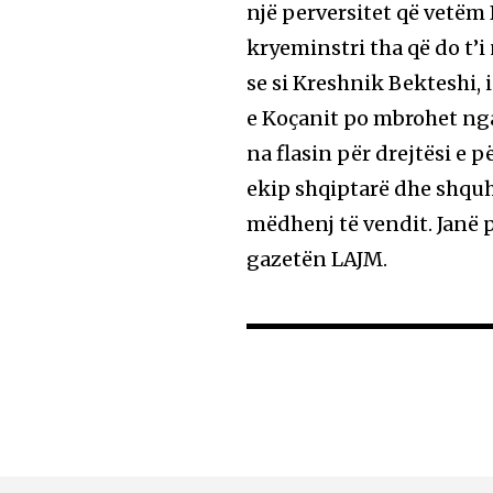
një perversitet që vetëm
kryeminstri tha që do t’i
se si Kreshnik Bekteshi, 
e Koçanit po mbrohet nga 
na flasin për drejtësi e 
ekip shqiptarë dhe shquh
mëdhenj të vendit. Janë p
gazetën LAJM.