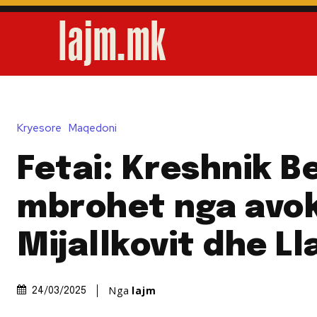
Kryesore
Maqedoni
Fetai: Kreshnik B
mbrohet nga avok
Mijallkovit dhe Ll
Nga
lajm
24/03/2025