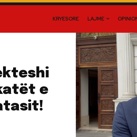
KRYESORE
LAJME
OPINIO
ekteshi
atët e
atasit!