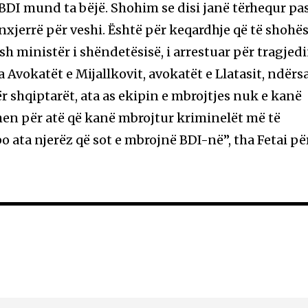
 BDI mund ta bëjë. Shohim se disi janë tërhequr pa
 nxjerrë për veshi. Është për keqardhje që të shohë
ish ministër i shëndetësisë, i arrestuar për tragjed
Avokatët e Mijallkovit, avokatët e Llatasit, ndërs
për shqiptarët, ata as ekipin e mbrojtjes nuk e kanë
en për atë që kanë mbrojtur kriminelët më të
o ata njerëz që sot e mbrojnë BDI-në”, tha Fetai pë