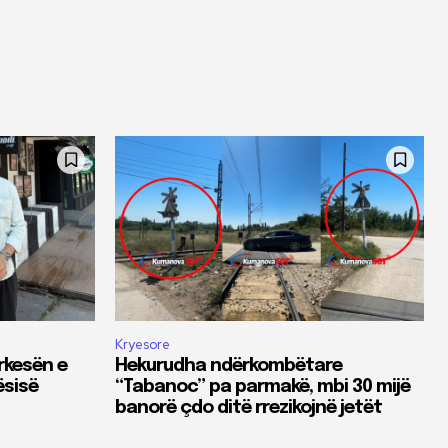
Kryesore
rkesën e
Hekurudha ndërkombëtare
ësisë
“Tabanoc” pa parmakë, mbi 30 mijë
banorë çdo ditë rrezikojnë jetët