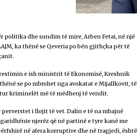
 politika dhe sundim të mire, Arben Fetai, në një
JM, ka thënë se Qeveria po bën gjithçka për të
çanit.
estimin e ish ministrit të Ekonomisë, Kreshnik
a thënë se po mbrohet nga avokatat e Mijallkovit, të
ojtur kriminelët më të mëdhenj të vendit.
perverstet i llojit të vet. Dalin e të na mbajnë
llogaridhënie njerëz që në partinë e tyre kanë me
përfshirë në afera korruptive dhe në tragjedi, ësht