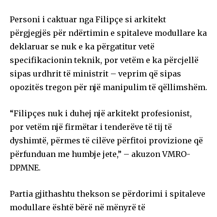
Personi i caktuar nga Filipçe si arkitekt
përgjegjës për ndërtimin e spitaleve modullare ka
deklaruar se nuk e ka përgatitur vetë
specifikacionin teknik, por vetëm e ka përcjellë
sipas urdhrit të ministrit – veprim që sipas
opozitës tregon për një manipulim të qëllimshëm.
“Filipçes nuk i duhej një arkitekt profesionist,
por vetëm një firmëtar i tenderëve të tij të
dyshimtë, përmes të cilëve përfitoi provizione që
përfunduan me humbje jete,” – akuzon VMRO-
DPMNE.
Partia gjithashtu thekson se përdorimi i spitaleve
modullare është bërë në mënyrë të