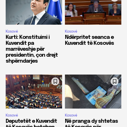
Kosovë
Kosovë
Kurti: Konstituimi i
Ndërpritet seanca e
Kuvendit pa
Kuvendit të Kosovës
marrëveshje për
presidentin, çon drejt
shpërndarjes
Kosovë
Kosovë
Deputetët e Kuvendit
Në pranga dy shtetas