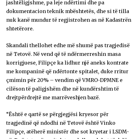
jashtëligjshme, pa leje ndërtimi dhe pa
dokumentacion teknik mbështetës, dhe si të tilla
nuk kanë mundur të regjistrohen as në Kadastrën
shtetërore.
Skandali thellohet edhe më shumë pas tragjedisë
në Tetovë. Në vend që të ndërmerreshin masa
korrigjuese, Filipçe ka lidhur një aneks kontrate
me kompaninë që ndërtonte spitalet, duke rritur
çmimin për 20% – vendim që VMRO-DPMNE e
cilëson të paligjshëm dhe në kundërshtim të
drejtpërdrejtë me marrëveshjen bazë.
“Është e qartë se përgjegjësi kryesor për
tragjedinë që ndodhi në Tetovë është Vinko
Filipçe, atëherë ministër dhe sot kryetar i LSDM-