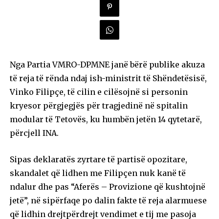
Nga Partia VMRO-DPMNE janë bërë publike akuza
të reja të rënda ndaj ish-ministrit të Shëndetësisë,
Vinko Filipçe, të cilin e cilësojnë si personin
kryesor përgjegjës për tragjedinë në spitalin
modular të Tetovës, ku humbën jetën 14 qytetarë,
përcjell INA.
Sipas deklaratës zyrtare të partisë opozitare,
skandalet që lidhen me Filipçen nuk kanë të
ndalur dhe pas “Aferës – Provizione që kushtojnë
jetë”, në sipërfaqe po dalin fakte të reja alarmuese
që lidhin drejtpërdrejt vendimet e tij me pasoja