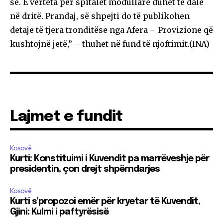
së. E vërteta për spitalet modullare duhet të dalë
në dritë. Prandaj, së shpejti do të publikohen
detaje të tjera tronditëse nga Afera – Provizione që
kushtojnë jetë,” – thuhet në fund të njoftimit.(INA)
Lajmet e fundit
Kosovë
Kurti: Konstituimi i Kuvendit pa marrëveshje për
presidentin, çon drejt shpërndarjes
Kosovë
Kurti s’propozoi emër për kryetar të Kuvendit,
Gjini: Kulmi i paftyrësisë