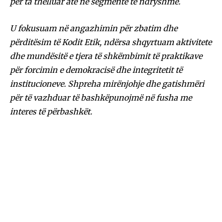
për ta thelluar atë në segmente të ndryshme.
U fokusuam në angazhimin për zbatim dhe
përditësim të Kodit Etik, ndërsa shqyrtuam aktivitete
dhe mundësitë e tjera të shkëmbimit të praktikave
për forcimin e demokracisë dhe integritetit të
institucioneve. Shpreha mirënjohje dhe gatishmëri
për të vazhduar të bashkëpunojmë në fusha me
interes të përbashkët.