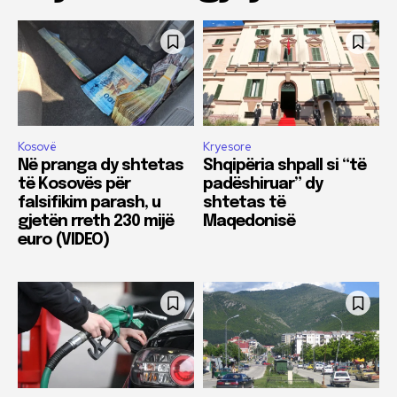
Kosovë
Kryesore
Në pranga dy shtetas
Shqipëria shpall si “të
të Kosovës për
padëshiruar” dy
falsifikim parash, u
shtetas të
gjetën rreth 230 mijë
Maqedonisë
euro (VIDEO)