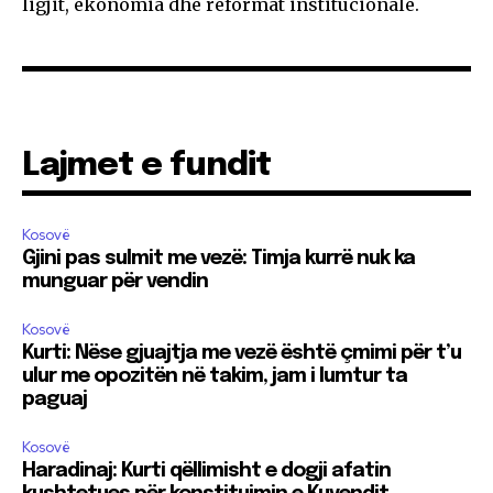
ligjit, ekonomia dhe reformat institucionale.
Lajmet e fundit
Kosovë
Gjini pas sulmit me vezë: Timja kurrë nuk ka
munguar për vendin
Kosovë
Kurti: Nëse gjuajtja me vezë është çmimi për t’u
ulur me opozitën në takim, jam i lumtur ta
paguaj
Kosovë
Haradinaj: Kurti qëllimisht e dogji afatin