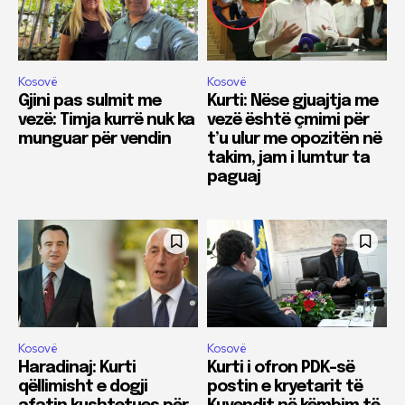
Kosovë
Kosovë
Gjini pas sulmit me
Kurti: Nëse gjuajtja me
vezë: Timja kurrë nuk ka
vezë është çmimi për
munguar për vendin
t’u ulur me opozitën në
takim, jam i lumtur ta
paguaj
Kosovë
Kosovë
Haradinaj: Kurti
Kurti i ofron PDK-së
qëllimisht e dogji
postin e kryetarit të