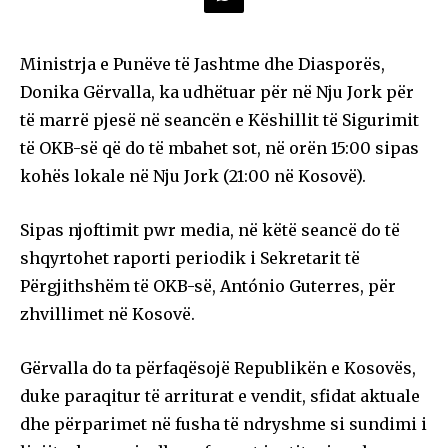
Ministrja e Punëve të Jashtme dhe Diasporës,
Donika Gërvalla, ka udhëtuar për në Nju Jork për
të marrë pjesë në seancën e Këshillit të Sigurimit
të OKB-së që do të mbahet sot, në orën 15:00 sipas
kohës lokale në Nju Jork (21:00 në Kosovë).
Sipas njoftimit pwr media, në këtë seancë do të
shqyrtohet raporti periodik i Sekretarit të
Përgjithshëm të OKB-së, António Guterres, për
zhvillimet në Kosovë.
Gërvalla do ta përfaqësojë Republikën e Kosovës,
duke paraqitur të arriturat e vendit, sfidat aktuale
dhe përparimet në fusha të ndryshme si sundimi i