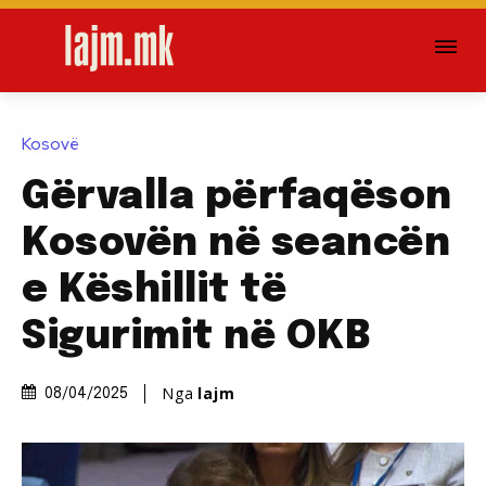
Kosovë
Gërvalla përfaqëson
Kosovën në seancën
e Këshillit të
Sigurimit në OKB
Nga
lajm
08/04/2025