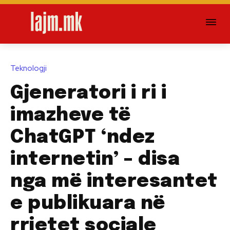
Teknologji
Gjeneratori i ri i
imazheve të
ChatGPT ‘ndez
internetin’ – disa
nga më interesantet
e publikuara në
rrjetet sociale