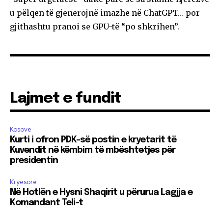
u pëlqen të gjenerojnë imazhe në ChatGPT… por
gjithashtu pranoi se GPU-të “po shkrihen”.
Lajmet e fundit
Kosovë
Kurti i ofron PDK-së postin e kryetarit të
Kuvendit në këmbim të mbështetjes për
presidentin
Kryesore
Në Hotlën e Hysni Shaqirit u përurua Lagjja e
Komandant Teli-t