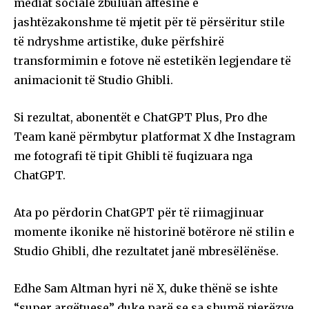
mediat sociale zbuluan aftësinë e
jashtëzakonshme të mjetit për të përsëritur stile
të ndryshme artistike, duke përfshirë
transformimin e fotove në estetikën legjendare të
animacionit të Studio Ghibli.
Si rezultat, abonentët e ChatGPT Plus, Pro dhe
Team kanë përmbytur platformat X dhe Instagram
me fotografi të tipit Ghibli të fuqizuara nga
ChatGPT.
Ata po përdorin ChatGPT për të riimagjinuar
momente ikonike në historinë botërore në stilin e
Studio Ghibli, dhe rezultatet janë mbresëlënëse.
Edhe Sam Altman hyri në X, duke thënë se ishte
“super argëtuese” duke parë se sa shumë njerëzve