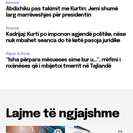
Kosovë
Abdixhiku pas takimit me Kurtin: Jemi shumë
larg marrëveshjes për presidentin
Kosovë
Kadrijaj: Kurti po imponon agjendë politike, nëse
nuk mbahet seanca do të ketë pasoja juridike
Rajon & Botë
“Isha përpara mësueses sime kur u…”, rrëfimi i
nxënëses që i mbijetoi tmerrit në Tajlandë
Lajme të ngjajshme