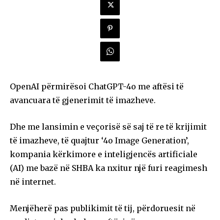
OpenAI përmirësoi ChatGPT-4o me aftësi të
avancuara të gjenerimit të imazheve.
Dhe me lansimin e veçorisë së saj të re të krijimit
të imazheve, të quajtur ‘4o Image Generation’,
kompania kërkimore e inteligjencës artificiale
(AI) me bazë në SHBA ka nxitur një furi reagimesh
në internet.
Menjëherë pas publikimit të tij, përdoruesit në