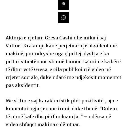
Aktorja e njohur, Gresa Gashi dhe miku i saj
Vullnet Krasniqi, kanë përjetuar një aksident me
makinë, por ndryshe nga ç’pritej, dyshja e ka
pritur situatën me shumë humor. Lajmin e ka bërë
të ditur vetë Gresa, e cila publikoi një video në
rrjetet sociale, duke ndarë me ndjekësit momentet
pas aksidentit.
Me stilin e saj karakteristik plot pozitivitet, ajo e
komentoi ngjarjen me ironi, duke thënë: “Dolem
të pimë kafe dhe përfunduam ja…” – ndërsa në
video shfaqet makina e dëmtuar.