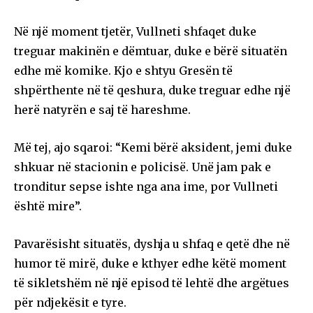
Në një moment tjetër, Vullneti shfaqet duke
treguar makinën e dëmtuar, duke e bërë situatën
edhe më komike. Kjo e shtyu Gresën të
shpërthente në të qeshura, duke treguar edhe një
herë natyrën e saj të hareshme.
Më tej, ajo sqaroi: “Kemi bërë aksident, jemi duke
shkuar në stacionin e policisë. Unë jam pak e
tronditur sepse ishte nga ana ime, por Vullneti
është mire”.
Pavarësisht situatës, dyshja u shfaq e qetë dhe në
humor të mirë, duke e kthyer edhe këtë moment
të sikletshëm në një episod të lehtë dhe argëtues
për ndjekësit e tyre.