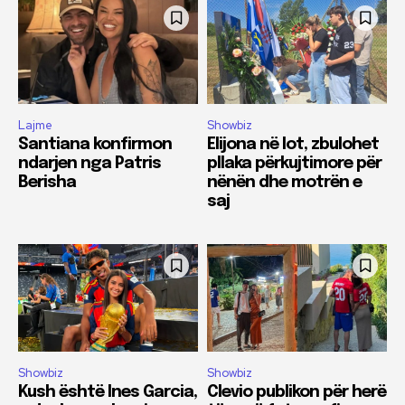
Lajme
Showbiz
Santiana konfirmon
Elijona në lot, zbulohet
ndarjen nga Patris
pllaka përkujtimore për
Berisha
nënën dhe motrën e
saj
Showbiz
Showbiz
Kush është Ines Garcia,
Clevio publikon për herë