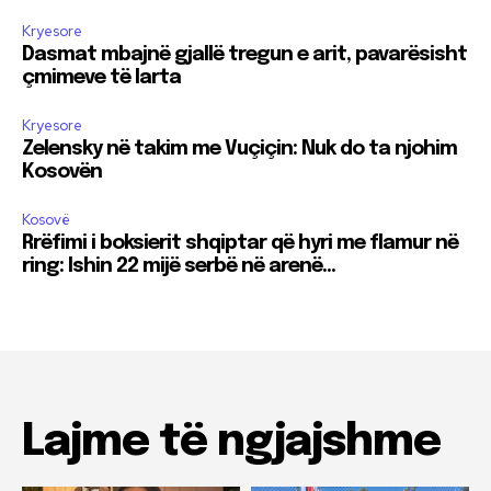
Kryesore
Dasmat mbajnë gjallë tregun e arit, pavarësisht
çmimeve të larta
Kryesore
Zelensky në takim me Vuçiçin: Nuk do ta njohim
Kosovën
Kosovë
Rrëfimi i boksierit shqiptar që hyri me flamur në
ring: Ishin 22 mijë serbë në arenë…
Lajme të ngjajshme