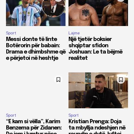
Sport
Lajme
Messi donte të linte
Një tjetër boksier
Botërorin për babain:
shqiptar sfidon
Drama e dhimbshme që
Joshuan: Le ta bëjmë
e përjetoi në heshtje
realitet
Sport
Sport
“E kam si vëlla”, Karim
Kristian Prenga: Doja
Benzema për Zidanen:
ta mbyllja ndeshjen në