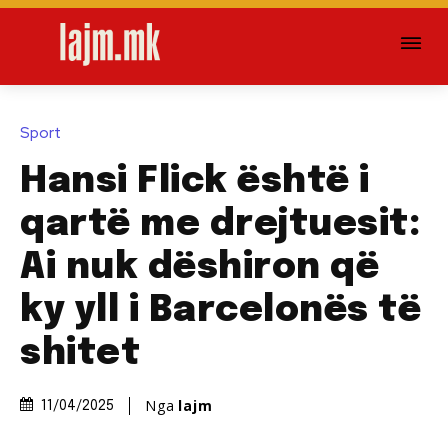
Sport
Hansi Flick është i
qartë me drejtuesit:
Ai nuk dëshiron që
ky yll i Barcelonës të
shitet
Nga
lajm
11/04/2025