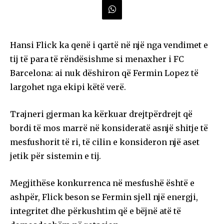
Hansi Flick ka qenë i qartë në një nga vendimet e
tij të para të rëndësishme si menaxher i FC
Barcelona: ai nuk dëshiron që Fermin Lopez të
largohet nga ekipi këtë verë.
Trajneri gjerman ka kërkuar drejtpërdrejt që
bordi të mos marrë në konsideratë asnjë shitje të
mesfushorit të ri, të cilin e konsideron një aset
jetik për sistemin e tij.
Megjithëse konkurrenca në mesfushë është e
ashpër, Flick beson se Fermin sjell një energji,
integritet dhe përkushtim që e bëjnë atë të