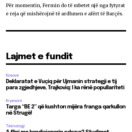
Për momentin, Fermin do të mbetet një nga fytyrat
e reja që mishërojnë të ardhmen e afërt të Barçës.
Lajmet e fundit
Kosovë
Deklaratat e Vuçiq për Ujmanin strategji e tij
para zgjedhjeve, Trajkoviq: I ka rënë popullariteti
Kryesore
Targa “BE 2” që kushton mijëra franga qarkullon
në Strugë!
Teknologji