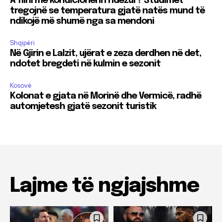
A flini me kondicionerin ndezur? Studimet
tregojnë se temperatura gjatë natës mund të
ndikojë më shumë nga sa mendoni
Shqipëri
Në Gjirin e Lalzit, ujërat e zeza derdhen në det,
ndotet bregdeti në kulmin e sezonit
Kosovë
Kolonat e gjata në Morinë dhe Vermicë, radhë
automjetesh gjatë sezonit turistik
Lajme të ngjajshme