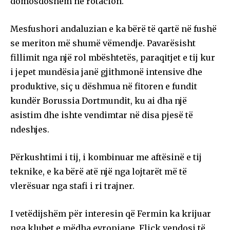
domosdoshëm në rotacion.
Mesfushori andaluzian e ka bërë të qartë në fushë
se meriton më shumë vëmendje. Pavarësisht
fillimit nga një rol mbështetës, paraqitjet e tij kur
i jepet mundësia janë gjithmonë intensive dhe
produktive, siç u dëshmua në fitoren e fundit
kundër Borussia Dortmundit, ku ai dha një
asistim dhe ishte vendimtar në disa pjesë të
ndeshjes.
Përkushtimi i tij, i kombinuar me aftësinë e tij
teknike, e ka bërë atë një nga lojtarët më të
vlerësuar nga stafi i ri trajner.
I vetëdijshëm për interesin që Fermin ka krijuar
nga klubet e mëdha evropiane, Flick vendosi të