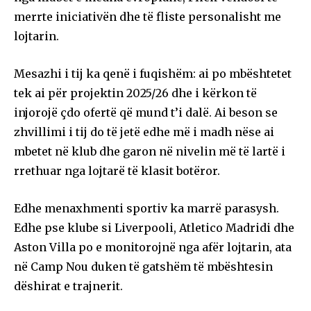
merrte iniciativën dhe të fliste personalisht me
lojtarin.
Mesazhi i tij ka qenë i fuqishëm: ai po mbështetet
tek ai për projektin 2025/26 dhe i kërkon të
injorojë çdo ofertë që mund t’i dalë. Ai beson se
zhvillimi i tij do të jetë edhe më i madh nëse ai
mbetet në klub dhe garon në nivelin më të lartë i
rrethuar nga lojtarë të klasit botëror.
Edhe menaxhmenti sportiv ka marrë parasysh.
Edhe pse klube si Liverpooli, Atletico Madridi dhe
Aston Villa po e monitorojnë nga afër lojtarin, ata
në Camp Nou duken të gatshëm të mbështesin
dëshirat e trajnerit.