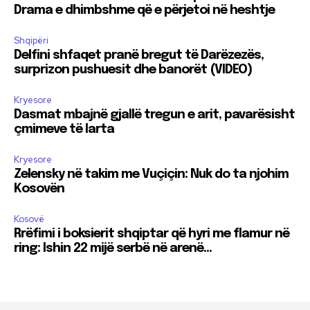
Drama e dhimbshme që e përjetoi në heshtje
Shqipëri
Delfini shfaqet pranë bregut të Darëzezës,
surprizon pushuesit dhe banorët (VIDEO)
Kryesore
Dasmat mbajnë gjallë tregun e arit, pavarësisht
çmimeve të larta
Kryesore
Zelensky në takim me Vuçiçin: Nuk do ta njohim
Kosovën
Kosovë
Rrëfimi i boksierit shqiptar që hyri me flamur në
ring: Ishin 22 mijë serbë në arenë…