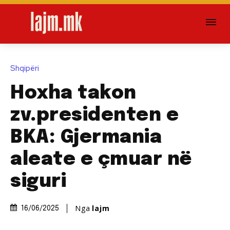
Shqipëri
Hoxha takon
zv.presidenten e
BKA: Gjermania
aleate e çmuar në
siguri
Nga
lajm
16/06/2025