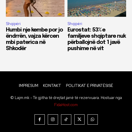
Shqipëri
Shqipëri
Humbi nje kembe por jo
Eurostat: 53% e
ëndrrën, vajza kërcen
familjeve shqiptare nuk
mbi paterica në
përballojnë dot 1 javë
Shkodër
pushime në vit
IMPRESUM
KONTAKT
POLITIKAT E PRIVATËSISË
© Lajm.mk - Të gjitha të drejtat janë të rezervuara. Hostuar nga
FidaHost.com