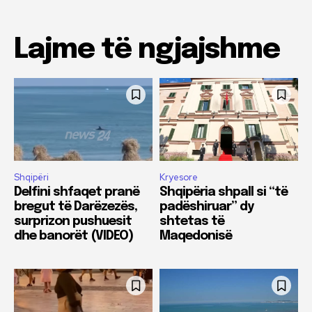
Lajme të ngjajshme
Shqipëri
Kryesore
Delfini shfaqet pranë
Shqipëria shpall si “të
bregut të Darëzezës,
padëshiruar” dy
surprizon pushuesit
shtetas të
dhe banorët (VIDEO)
Maqedonisë