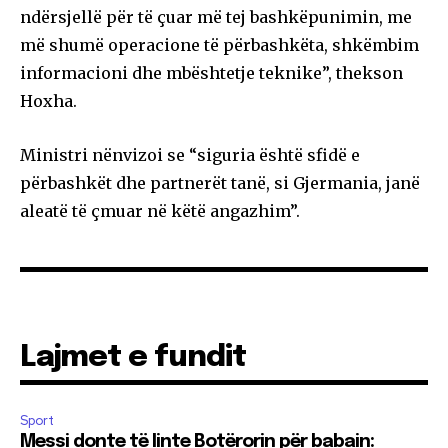
ndërsjellë për të çuar më tej bashkëpunimin, me
më shumë operacione të përbashkëta, shkëmbim
informacioni dhe mbështetje teknike”, thekson
Hoxha.
Ministri nënvizoi se “siguria është sfidë e
përbashkët dhe partnerët tanë, si Gjermania, janë
aleatë të çmuar në këtë angazhim”.
Lajmet e fundit
Sport
Messi donte të linte Botërorin për babain: