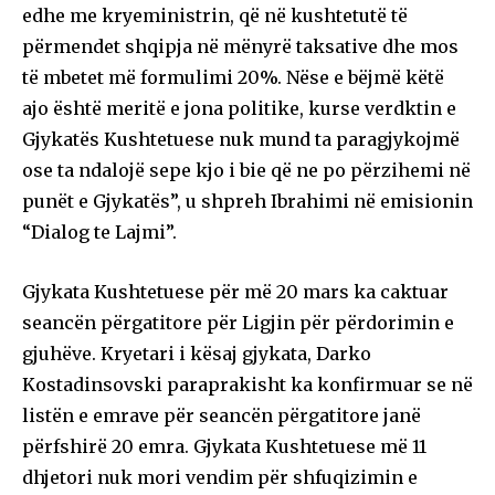
edhe me kryeministrin, që në kushtetutë të
përmendet shqipja në mënyrë taksative dhe mos
të mbetet më formulimi 20%. Nëse e bëjmë këtë
ajo është meritë e jona politike, kurse verdktin e
Gjykatës Kushtetuese nuk mund ta paragjykojmë
ose ta ndalojë sepe kjo i bie që ne po përzihemi në
punët e Gjykatës”, u shpreh Ibrahimi në emisionin
“Dialog te Lajmi”.
Gjykata Kushtetuese për më 20 mars ka caktuar
seancën përgatitore për Ligjin për përdorimin e
gjuhëve. Kryetari i kësaj gjykata, Darko
Kostadinsovski paraprakisht ka konfirmuar se në
listën e emrave për seancën përgatitore janë
përfshirë 20 emra. Gjykata Kushtetuese më 11
dhjetori nuk mori vendim për shfuqizimin e