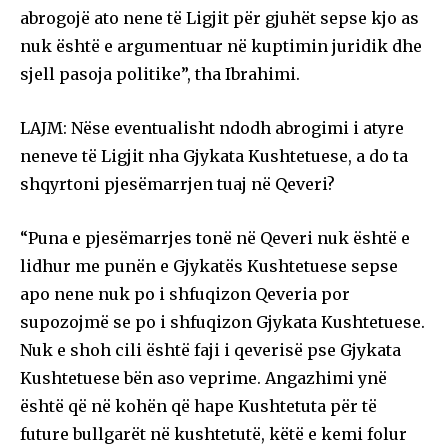
abrogojë ato nene të Ligjit për gjuhët sepse kjo as
nuk është e argumentuar në kuptimin juridik dhe
sjell pasoja politike”, tha Ibrahimi.
LAJM: Nëse eventualisht ndodh abrogimi i atyre
neneve të Ligjit nha Gjykata Kushtetuese, a do ta
shqyrtoni pjesëmarrjen tuaj në Qeveri?
“Puna e pjesëmarrjes tonë në Qeveri nuk është e
lidhur me punën e Gjykatës Kushtetuese sepse
apo nene nuk po i shfuqizon Qeveria por
supozojmë se po i shfuqizon Gjykata Kushtetuese.
Nuk e shoh cili është faji i qeverisë pse Gjykata
Kushtetuese bën aso veprime. Angazhimi ynë
është që në kohën që hape Kushtetuta për të
future bullgarët në kushtetutë, këtë e kemi folur