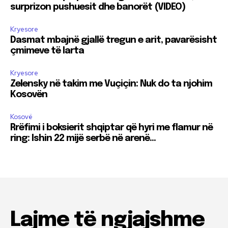
surprizon pushuesit dhe banorët (VIDEO)
Kryesore
Dasmat mbajnë gjallë tregun e arit, pavarësisht
çmimeve të larta
Kryesore
Zelensky në takim me Vuçiçin: Nuk do ta njohim
Kosovën
Kosovë
Rrëfimi i boksierit shqiptar që hyri me flamur në
ring: Ishin 22 mijë serbë në arenë…
Lajme të ngjajshme