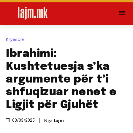
Kryesore
Ibrahimi:
Kushtetuesja s’ka
argumente për t’i
shfuqizuar nenet e
Ligjit për Gjuhët
Nga
lajm
03/03/2025