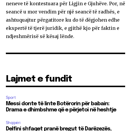
neneve të kontestuara për Ligjin e Gjuhëve. Por, në
seancë u mor vendim për një seancë të radhës, e
ashtuquajtur përgatitore ku do të dëgjohen edhe
ekspertë të tjerë juridik, e gjithë kjo për faktin e
ndjeshmërisë së kësaj lënde.
Lajmet e fundit
Sport
Messi donte të linte Botërorin për babain:
Drama e dhimbshme që e përjetoi në heshtje
Shqipëri
Delfini shfaqet pranë bregut të Darëzezës,