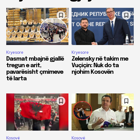
Kryesore
Kryesore
Dasmat mbajnë gjallë
Zelensky në takim me
tregun e arit,
Vuçiçin: Nuk do ta
pavarësisht çmimeve
njohim Kosovën
të larta
Kosovë
Kosovë