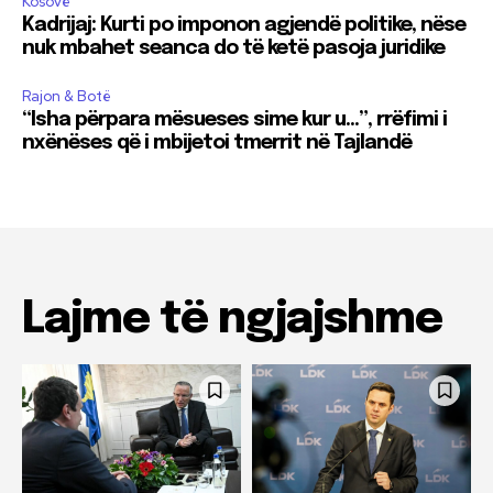
Kosovë
Kadrijaj: Kurti po imponon agjendë politike, nëse
nuk mbahet seanca do të ketë pasoja juridike
Rajon & Botë
“Isha përpara mësueses sime kur u…”, rrëfimi i
nxënëses që i mbijetoi tmerrit në Tajlandë
Lajme të ngjajshme