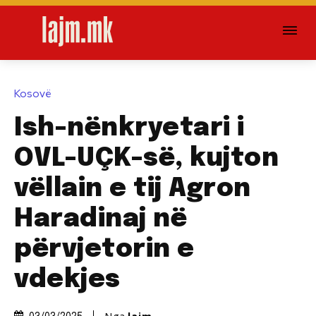
Kosovë
​Ish-nënkryetari i
OVL-UÇK-së, kujton
vëllain e tij Agron
Haradinaj në
përvjetorin e
vdekjes