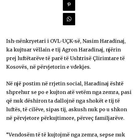
Ish-nënkryetari i OVL-UÇK-së, Nasim Haradinaj,
ka kujtuar vëllain e tij Agron Haradinaj, njërin
prej luftëtarëve të parë të Ushtrisë Çlirimtare të
Kosovës, në përvjetorin e vdekjes.
Në një postim në rrjetin social, Haradinaj është
shprehur se po e kujton atë vetëm nga zemra, pasi
që nuk dëshiron ta dallojnë nga shokët e tij të
luftës, të cilëve, sipas tij, askush nuk po u shkon
në përvjetore përkujtimore, përveç familjarëve.
“Vendosëm të të kujtojmë nga zemra, sepse nuk