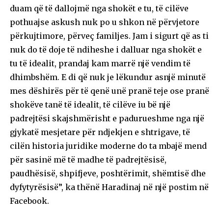
duam që të dallojmë nga shokët e tu, të cilëve
pothuajse askush nuk po u shkon në përvjetore
përkujtimore, përveç familjes. Jam i sigurt që as ti
nuk do të doje të ndiheshe i dalluar nga shokët e
tu të idealit, prandaj kam marrë një vendim të
dhimbshëm. E di që nuk je lëkundur asnjë minutë
mes dëshirës për të qenë unë pranë teje ose pranë
shokëve tanë të idealit, të cilëve iu bë një
padrejtësi skajshmërisht e padurueshme nga një
gjykatë mesjetare për ndjekjen e shtrigave, të
cilën historia juridike moderne do ta mbajë mend
për sasinë më të madhe të padrejtësisë,
paudhësisë, shpifjeve, poshtërimit, shëmtisë dhe
dyfytyrësisë”, ka thënë Haradinaj në një postim në
Facebook.