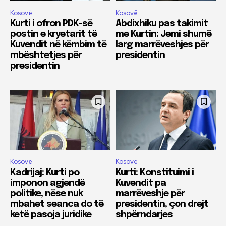
Kosovë
Kosovë
Kurti i ofron PDK-së
Abdixhiku pas takimit
postin e kryetarit të
me Kurtin: Jemi shumë
Kuvendit në këmbim të
larg marrëveshjes për
mbështetjes për
presidentin
presidentin
Kosovë
Kosovë
Kadrijaj: Kurti po
Kurti: Konstituimi i
imponon agjendë
Kuvendit pa
politike, nëse nuk
marrëveshje për
mbahet seanca do të
presidentin, çon drejt
ketë pasoja juridike
shpërndarjes