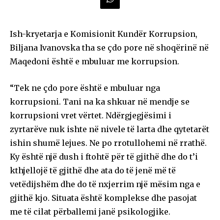
Ish-kryetarja e Komisionit Kundër Korrupsion,
Biljana Ivanovska tha se çdo pore në shoqërinë në
Maqedoni është e mbuluar me korrupsion.
“Tek ne çdo pore është e mbuluar nga
korrupsioni. Tani na ka shkuar në mendje se
korrupsioni vret vërtet. Ndërgjegjësimi i
zyrtarëve nuk ishte në nivele të larta dhe qytetarët
ishin shumë lejues. Ne po rrotullohemi në rrathë.
Ky është një dush i ftohtë për të gjithë dhe do t’i
kthjellojë të gjithë dhe ata do të jenë më të
vetëdijshëm dhe do të nxjerrim një mësim nga e
gjithë kjo. Situata është komplekse dhe pasojat
me të cilat përballemi janë psikologjike.