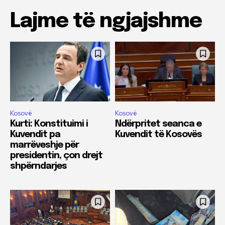
Lajme të ngjajshme
Kosovë
Kosovë
Kurti: Konstituimi i
Ndërpritet seanca e
Kuvendit pa
Kuvendit të Kosovës
marrëveshje për
presidentin, çon drejt
shpërndarjes