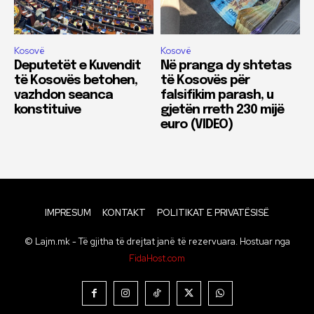
Kosovë
Kosovë
Deputetët e Kuvendit
Në pranga dy shtetas
të Kosovës betohen,
të Kosovës për
vazhdon seanca
falsifikim parash, u
konstituive
gjetën rreth 230 mijë
euro (VIDEO)
IMPRESUM
KONTAKT
POLITIKAT E PRIVATËSISË
© Lajm.mk - Të gjitha të drejtat janë të rezervuara. Hostuar nga
FidaHost.com