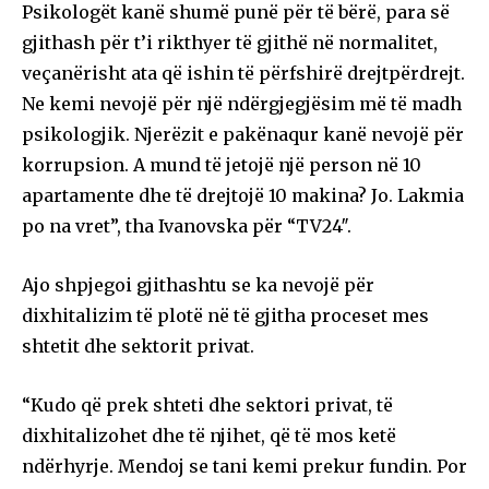
Psikologët kanë shumë punë për të bërë, para së
gjithash për t’i rikthyer të gjithë në normalitet,
veçanërisht ata që ishin të përfshirë drejtpërdrejt.
Ne kemi nevojë për një ndërgjegjësim më të madh
psikologjik. Njerëzit e pakënaqur kanë nevojë për
korrupsion. A mund të jetojë një person në 10
apartamente dhe të drejtojë 10 makina? Jo. Lakmia
po na vret”, tha Ivanovska për “TV24″.
Ajo shpjegoi gjithashtu se ka nevojë për
dixhitalizim të plotë në të gjitha proceset mes
shtetit dhe sektorit privat.
“Kudo që prek shteti dhe sektori privat, të
dixhitalizohet dhe të njihet, që të mos ketë
ndërhyrje. Mendoj se tani kemi prekur fundin. Por