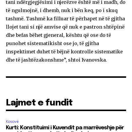
tani ndërgjegjësimi i njerëzve është më i madh, do
të ngulmojnë, i dhemb, nuk i bën keq, po i skuq
tashmë. Tashmë ka filluar të përhapet në të gjitha
llojet tani si një amvise që nuk e pastron shtëpinë
dhe befas bëhet gjeneral, kështu që ose do të
punohet sistematikisht ose jo, të gjitha
inspektimet duhet të bëjnë kontrolle sistematike
dhe të jashtëzakonshme”, shtoi Ivanovska.
Lajmet e fundit
Kosovë
Kurti: Konstituimi i Kuvendit pa marrëveshje për