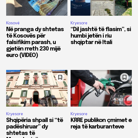
Kosovë
Kryesore
Në pranga dy shtetas
“Dil jashtë të flasim”, si
të Kosovës për
humbi jetën i riu
falsifikim parash, u
shqiptar në Itali
gjetën rreth 230 mijë
euro (VIDEO)
Kryesore
Kryesore
Shqipëria shpall si “të
KRRE publikon çmimet e
padëshiruar” dy
reja të karburanteve
shtetas të