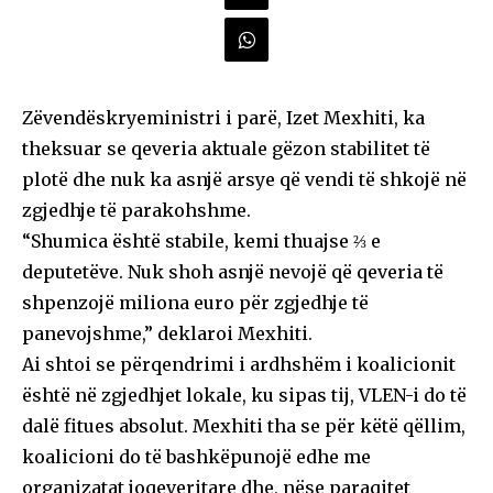
Zëvendëskryeministri i parë, Izet Mexhiti, ka
theksuar se qeveria aktuale gëzon stabilitet të
plotë dhe nuk ka asnjë arsye që vendi të shkojë në
zgjedhje të parakohshme.
“Shumica është stabile, kemi thuajse ⅔ e
deputetëve. Nuk shoh asnjë nevojë që qeveria të
shpenzojë miliona euro për zgjedhje të
panevojshme,” deklaroi Mexhiti.
Ai shtoi se përqendrimi i ardhshëm i koalicionit
është në zgjedhjet lokale, ku sipas tij, VLEN-i do të
dalë fitues absolut. Mexhiti tha se për këtë qëllim,
koalicioni do të bashkëpunojë edhe me
organizatat joqeveritare dhe, nëse paraqitet