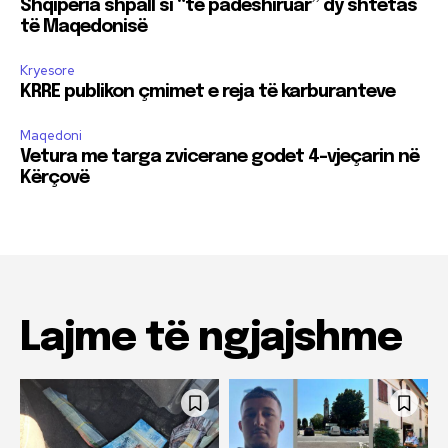
Shqipëria shpall si “të padëshiruar” dy shtetas
të Maqedonisë
Kryesore
KRRE publikon çmimet e reja të karburanteve
Maqedoni
Vetura me targa zvicerane godet 4-vjeçarin në
Kërçovë
Lajme të ngjajshme