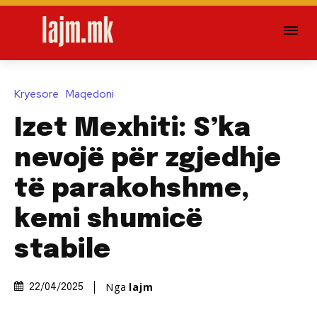
Kryesore
Maqedoni
Izet Mexhiti: S’ka
nevojë për zgjedhje
të parakohshme,
kemi shumicë
stabile
Nga
lajm
22/04/2025