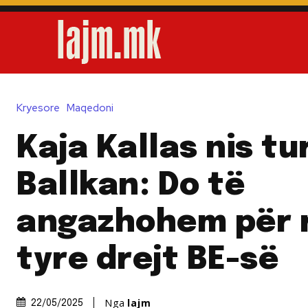
Kryesore
Maqedoni
Kaja Kallas nis t
Ballkan: Do të
angazhohem për 
tyre drejt BE-së
Nga
lajm
22/05/2025