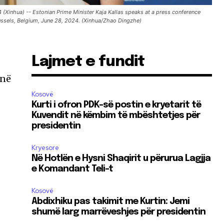
Xinhua) -- Estonian Prime Minister Kaja Kallas speaks at a press conference
ussels, Belgium, June 28, 2024. (Xinhua/Zhao Dingzhe)
Lajmet e fundit
 në
Kosovë
Kurti i ofron PDK-së postin e kryetarit të
Kuvendit në këmbim të mbështetjes për
presidentin
Kryesore
Në Hotlën e Hysni Shaqirit u përurua Lagjja
e Komandant Teli-t
Kosovë
Abdixhiku pas takimit me Kurtin: Jemi
shumë larg marrëveshjes për presidentin