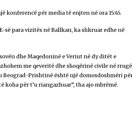
jë konferencë për media të enjten në ora 15:45.
E-së para vizitës në Ballkan, ka shkruar edhe në
Kosovën dhe Maqedoninë e Veriut në dy ditët e
zhohem me qeveritë dhe shoqërinë civile në rrug
ogu Beograd-Prishtinë është një domosdoshmëri pë
të koha për t’u riangazhuar”, tha ajo mbrëmë.