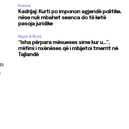
Kosovë
Kadrijaj: Kurti po imponon agjendë politike,
nëse nuk mbahet seanca do të ketë
pasoja juridike
Rajon & Botë
“Isha përpara mësueses sime kur u…”,
rrëfimi i nxënëses që i mbijetoi tmerrit në
Tajlandë
ën
r