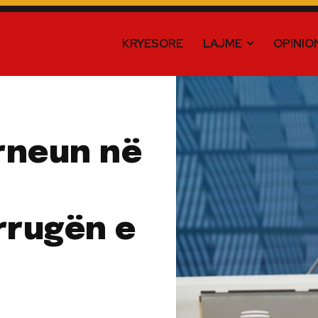
KRYESORE
LAJME
OPINIO
urneun në
rrugën e