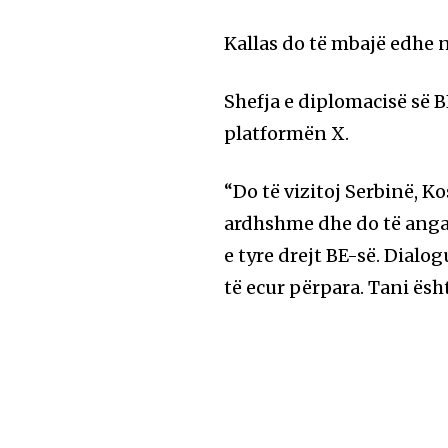
Kallas do të mbajë edhe n
Shefja e diplomacisë së B
platformën X.
“Do të vizitoj Serbinë, 
ardhshme dhe do të anga
e tyre drejt BE-së. Dial
të ecur përpara. Tani ësh