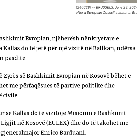
(240628) -- BRUSSELS, June 28, 2024 (
after a European Council summit in Br
Bashkimit Evropian, njëherësh nënkryetare e
 Kallas do të jetë për një vizitë në Ballkan, ndërsa
en pasdite.
ë Zyrës së Bashkimit Evropian në Kosovë bëhet e
ohet me përfaqësues të partive politike dhe
 civile.
ur se Kallas do të vizitojë Misionin e Bashkimit
 Ligjit në Kosovë (EULEX) dhe do të takohet me
gjeneralmajor Enrico Barduani.