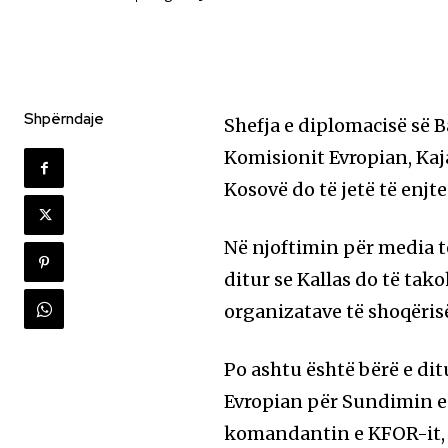
Shpërndaje
Shefja e diplomacisë së 
Komisionit Evropian, Kaja
Kosovë do të jetë të enjt
Në njoftimin për media t
ditur se Kallas do të tak
organizatave të shoqërisë
Po ashtu është bërë e dit
Evropian për Sundimin e
komandantin e KFOR-it, 