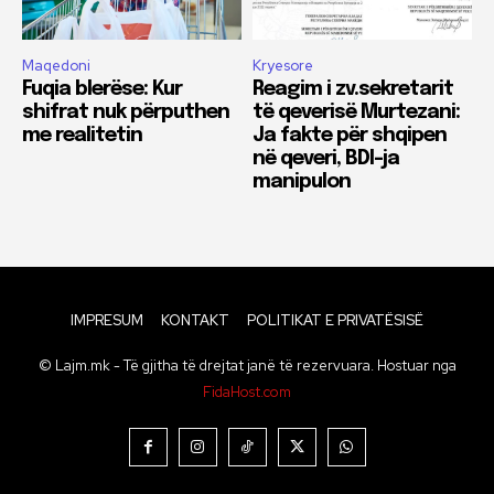
Maqedoni
Kryesore
Fuqia blerëse: Kur
Reagim i zv.sekretarit
shifrat nuk përputhen
të qeverisë Murtezani:
me realitetin
Ja fakte për shqipen
në qeveri, BDI-ja
manipulon
IMPRESUM
KONTAKT
POLITIKAT E PRIVATËSISË
© Lajm.mk - Të gjitha të drejtat janë të rezervuara. Hostuar nga
FidaHost.com