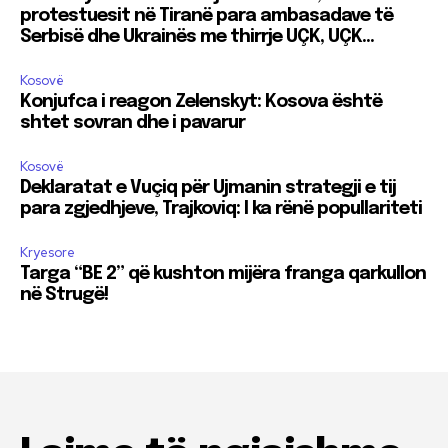
protestuesit në Tiranë para ambasadave të
Serbisë dhe Ukrainës me thirrje UÇK, UÇK…
Kosovë
Konjufca i reagon Zelenskyt: Kosova është
shtet sovran dhe i pavarur
Kosovë
Deklaratat e Vuçiq për Ujmanin strategji e tij
para zgjedhjeve, Trajkoviq: I ka rënë popullariteti
Kryesore
Targa “BE 2” që kushton mijëra franga qarkullon
në Strugë!