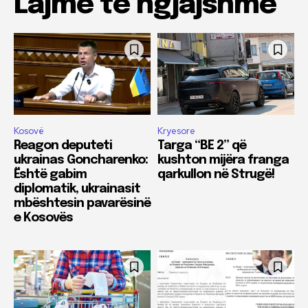
Lajme të ngjajshme
Kosovë
Kryesore
Reagon deputeti
Targa “BE 2” që
ukrainas Goncharenko:
kushton mijëra franga
Është gabim
qarkullon në Strugë!
diplomatik, ukrainasit
mbështesin pavarësinë
e Kosovës