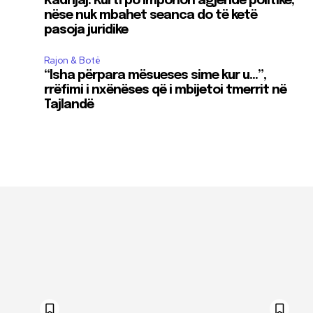
Kadrijaj: Kurti po imponon agjendë politike,
nëse nuk mbahet seanca do të ketë
pasoja juridike
Rajon & Botë
“Isha përpara mësueses sime kur u…”,
rrëfimi i nxënëses që i mbijetoi tmerrit në
Tajlandë