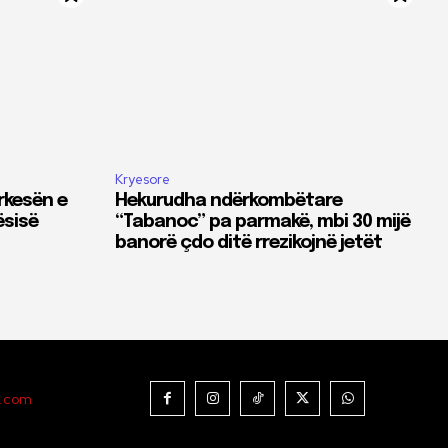
Kryesore
rkesën e
Hekurudha ndërkombëtare
ësisë
“Tabanoc” pa parmakë, mbi 30 mijë
banorë çdo ditë rrezikojnë jetët
t.com