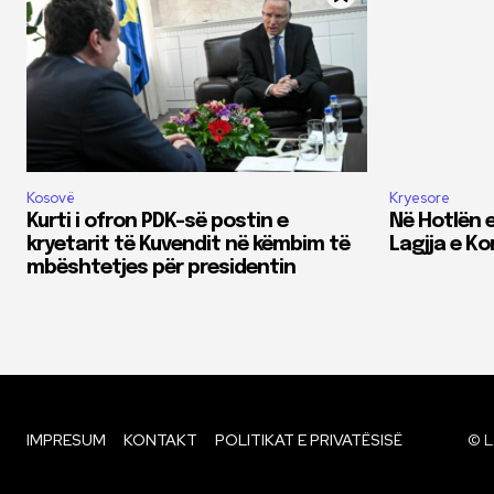
Kosovë
Kryesore
Kurti i ofron PDK-së postin e
Në Hotlën e
kryetarit të Kuvendit në këmbim të
Lagjja e K
mbështetjes për presidentin
IMPRESUM
KONTAKT
POLITIKAT E PRIVATËSISË
© L