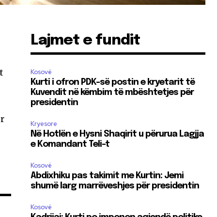
Lajmet e fundit
t
Kosovë
Kurti i ofron PDK-së postin e kryetarit të
Kuvendit në këmbim të mbështetjes për
presidentin
ër
Kryesore
Në Hotlën e Hysni Shaqirit u përurua Lagjja
e Komandant Teli-t
Kosovë
Abdixhiku pas takimit me Kurtin: Jemi
shumë larg marrëveshjes për presidentin
Kosovë