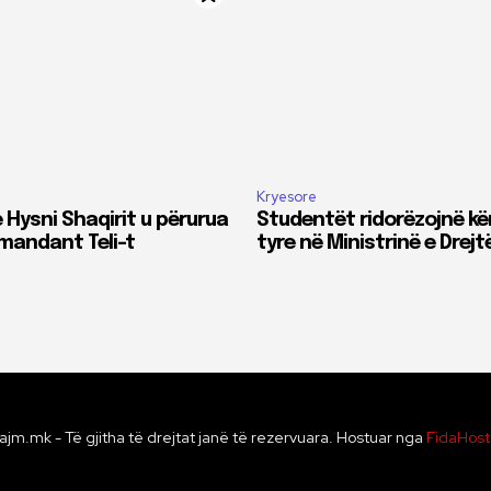
Kryesore
 Hysni Shaqirit u përurua
Studentët ridorëzojnë kë
omandant Teli-t
tyre në Ministrinë e Drejt
ajm.mk - Të gjitha të drejtat janë të rezervuara. Hostuar nga
FidaHos