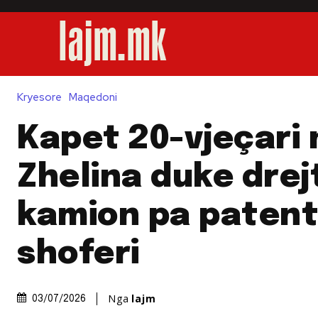
Kryesore
Maqedoni
Kapet 20-vjeçari
Zhelina duke drej
kamion pa paten
shoferi
Nga
lajm
03/07/2026