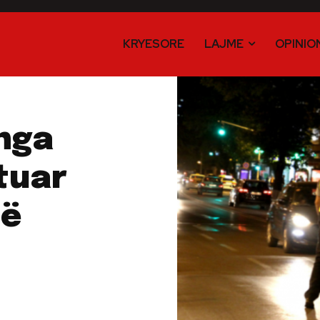
KRYESORE
LAJME
OPINIO
 nga
tuar
të