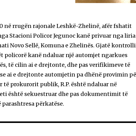
0 në rrugën rajonale Leshkë-Zhelinë, afër fshatit
 nga Stacioni Policor Jegunoc kanë privuar nga liria
hati Novo Sellë, Komuna e Zhelinës. Gjatë kontrolli
arët policorë kanë ndaluar një automjet ngarkues
, të cilin ai e drejtonte, dhe pas verifikimeve të
 se ai e drejtonte automjetin pa dhënë provimin p
 të prokurorit publik, R.P. është ndaluar në
jeti është sekuestruar dhe pas dokumentimit të
ojë parashtresa përkatëse.