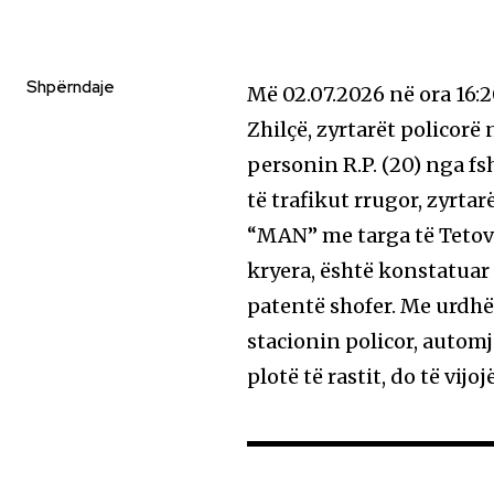
Shpërndaje
Më 02.07.2026 në ora 16:2
Zhilçë, zyrtarët policorë
personin R.P. (20) nga fs
të trafikut rrugor, zyrt
“MAN” me targa të Tetovës
kryera, është konstatuar
patentë shofer. Me urdhër
stacionin policor, autom
plotë të rastit, do të vij