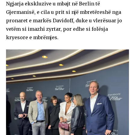
Ngjarja ekskluzive u mbajt në Berlin të
Gjermanisë, e cila u prit si një mbretëreshë nga
pronaret e markës Davidoff, duke u vlerësuar jo
vetëm si imazhi zyrtar, por edhe si folësja
kryesore e mbrëmjes.