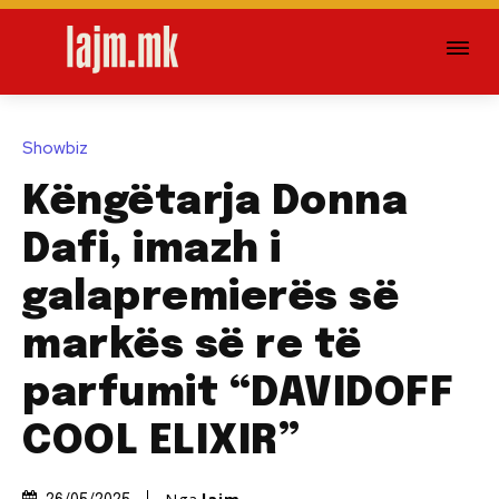
Showbiz
Këngëtarja Donna
Dafi, imazh i
galapremierës së
markës së re të
parfumit “DAVIDOFF
COOL ELIXIR”