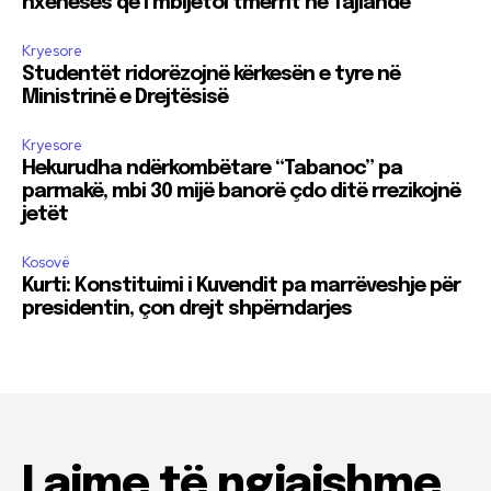
nxënëses që i mbijetoi tmerrit në Tajlandë
Kryesore
Studentët ridorëzojnë kërkesën e tyre në
Ministrinë e Drejtësisë
Kryesore
Hekurudha ndërkombëtare “Tabanoc” pa
parmakë, mbi 30 mijë banorë çdo ditë rrezikojnë
jetët
Kosovë
Kurti: Konstituimi i Kuvendit pa marrëveshje për
presidentin, çon drejt shpërndarjes
Lajme të ngjajshme