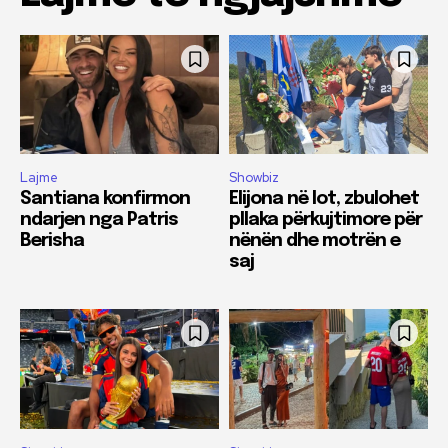
Lajme
Showbiz
Santiana konfirmon
Elijona në lot, zbulohet
ndarjen nga Patris
pllaka përkujtimore për
Berisha
nënën dhe motrën e
saj