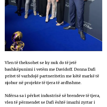
Vlen të theksohet se ky nuk do të jetë
bashkëpunimi i vetëm me Davidoff. Donna Dafi
pritet të vazhdojë partneritetin me këtë markë të
njohur në projekte të tjera të ardhshme.
Ndërsa sa i përket industrisë së brendeve të tjera,
vlen të përmendet se Dafi është imazhi zyrtar i