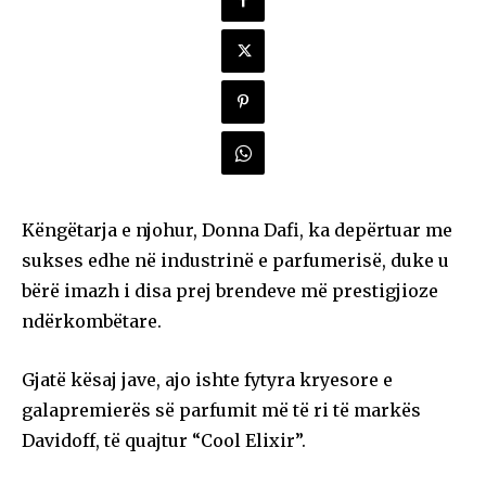
Këngëtarja e njohur, Donna Dafi, ka depërtuar me
sukses edhe në industrinë e parfumerisë, duke u
bërë imazh i disa prej brendeve më prestigjioze
ndërkombëtare.
Gjatë kësaj jave, ajo ishte fytyra kryesore e
galapremierës së parfumit më të ri të markës
Davidoff, të quajtur “Cool Elixir”.