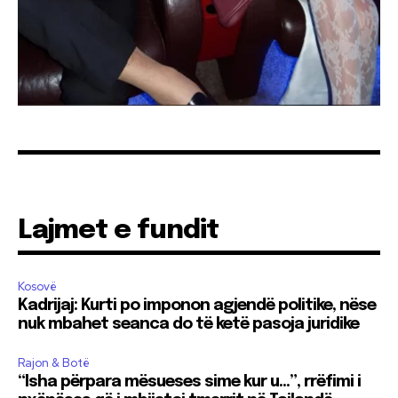
Lajmet e fundit
Kosovë
Kadrijaj: Kurti po imponon agjendë politike, nëse
nuk mbahet seanca do të ketë pasoja juridike
Rajon & Botë
“Isha përpara mësueses sime kur u…”, rrëfimi i