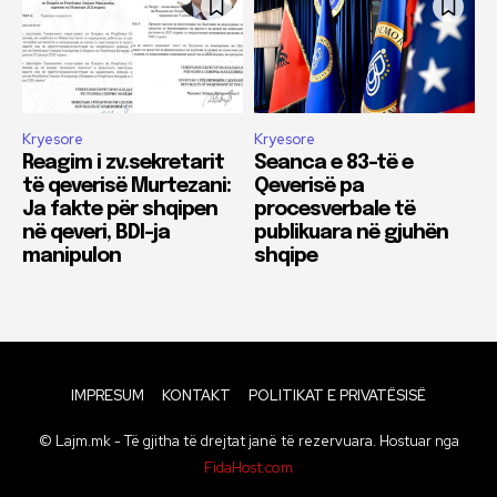
Kryesore
Kryesore
Reagim i zv.sekretarit
Seanca e 83-të e
të qeverisë Murtezani:
Qeverisë pa
Ja fakte për shqipen
procesverbale të
në qeveri, BDI-ja
publikuara në gjuhën
manipulon
shqipe
IMPRESUM
KONTAKT
POLITIKAT E PRIVATËSISË
© Lajm.mk - Të gjitha të drejtat janë të rezervuara. Hostuar nga
FidaHost.com