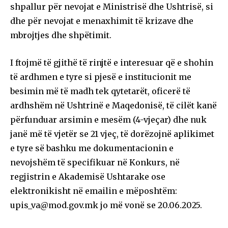
shpallur për nevojat e Ministrisë dhe Ushtrisë, si
dhe për nevojat e menaxhimit të krizave dhe
mbrojtjes dhe shpëtimit.
I ftojmë të gjithë të rinjtë e interesuar që e shohin
të ardhmen e tyre si pjesë e institucionit me
besimin më të madh tek qytetarët, oficerë të
ardhshëm në Ushtrinë e Maqedonisë, të cilët kanë
përfunduar arsimin e mesëm (4-vjeçar) dhe nuk
janë më të vjetër se 21 vjeç, të dorëzojnë aplikimet
e tyre së bashku me dokumentacionin e
nevojshëm të specifikuar në Konkurs, në
regjistrin e Akademisë Ushtarake ose
elektronikisht në emailin e mëposhtëm:
upis_va@mod.gov.mk
jo më vonë se 20.06.2025.