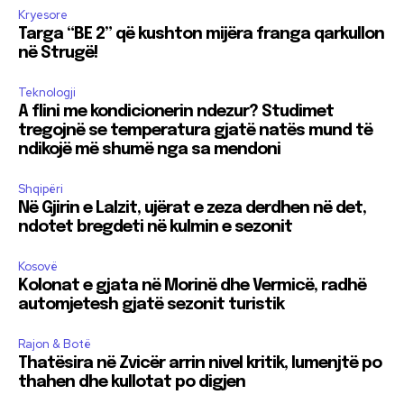
Kryesore
Targa “BE 2” që kushton mijëra franga qarkullon
në Strugë!
Teknologji
A flini me kondicionerin ndezur? Studimet
tregojnë se temperatura gjatë natës mund të
ndikojë më shumë nga sa mendoni
Shqipëri
Në Gjirin e Lalzit, ujërat e zeza derdhen në det,
ndotet bregdeti në kulmin e sezonit
Kosovë
Kolonat e gjata në Morinë dhe Vermicë, radhë
automjetesh gjatë sezonit turistik
Rajon & Botë
Thatësira në Zvicër arrin nivel kritik, lumenjtë po
thahen dhe kullotat po digjen