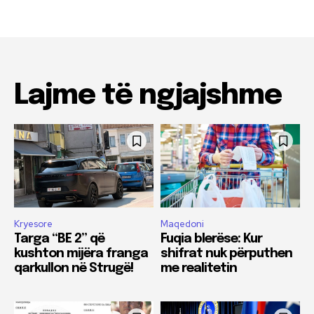
Lajme të ngjajshme
Kryesore
Maqedoni
Targa “BE 2” që
Fuqia blerëse: Kur
kushton mijëra franga
shifrat nuk përputhen
qarkullon në Strugë!
me realitetin