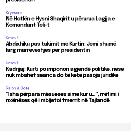
Kryesore
Në Hotlën e Hysni Shaqirit u përurua Lagjja e
Komandant Teli-t
Kosovë
Abdixhiku pas takimit me Kurtin: Jemi shumë
larg marrëveshjes për presidentin
Kosovë
Kadrijaj: Kurti po imponon agjendë politike, nëse
nuk mbahet seanca do të ketë pasoja juridike
Rajon & Botë
“Isha përpara mësueses sime kur u…”, rrëfimi i
nxënëses që i mbijetoi tmerrit në Tajlandë