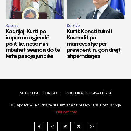
Kosovë
Kosovë
Kadrijaj: Kurti po
Kurti: Konstituimi i
imponon agjendë
Kuvendit pa
politike, nëse nuk
marrëveshje për
mbahet seanca do të
presidentin, çon drejt
ketë pasoja juridike
shpërndarjes
IMPRESUM
KONTAKT
POLITIKAT E PRIVATËSISË
© Lajm.mk - Të gjitha të drejtat janë të rezervuara. Hostuar nga
FidaHost.com