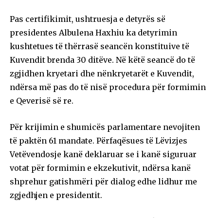
Pas certifikimit, ushtruesja e detyrës së
presidentes Albulena Haxhiu ka detyrimin
kushtetues të thërrasë seancën konstituive të
Kuvendit brenda 30 ditëve. Në këtë seancë do të
zgjidhen kryetari dhe nënkryetarët e Kuvendit,
ndërsa më pas do të nisë procedura për formimin
e Qeverisë së re.
Për krijimin e shumicës parlamentare nevojiten
të paktën 61 mandate. Përfaqësues të Lëvizjes
Vetëvendosje kanë deklaruar se i kanë siguruar
votat për formimin e ekzekutivit, ndërsa kanë
shprehur gatishmëri për dialog edhe lidhur me
zgjedhjen e presidentit.