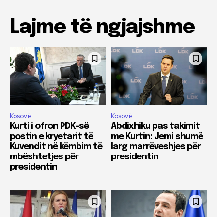
Lajme të ngjajshme
Kosovë
Kosovë
Kurti i ofron PDK-së
Abdixhiku pas takimit
postin e kryetarit të
me Kurtin: Jemi shumë
Kuvendit në këmbim të
larg marrëveshjes për
mbështetjes për
presidentin
presidentin