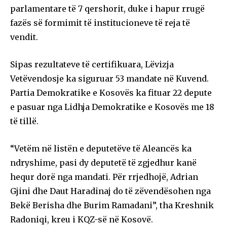
parlamentare të 7 qershorit, duke i hapur rrugë
fazës së formimit të institucioneve të reja të
vendit.
Sipas rezultateve të certifikuara, Lëvizja
Vetëvendosje ka siguruar 53 mandate në Kuvend.
Partia Demokratike e Kosovës ka fituar 22 depute
e pasuar nga Lidhja Demokratike e Kosovës me 18
të tillë.
“Vetëm në listën e deputetëve të Aleancës ka
ndryshime, pasi dy deputetë të zgjedhur kanë
hequr dorë nga mandati. Për rrjedhojë, Adrian
Gjini dhe Daut Haradinaj do të zëvendësohen nga
Bekë Berisha dhe Burim Ramadani”, tha Kreshnik
Radoniqi, kreu i KQZ-së në Kosovë.