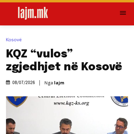
Kosovë
KQZ “vulos”
zgjedhjet në Kosovë
Nga
lajm
08/07/2026