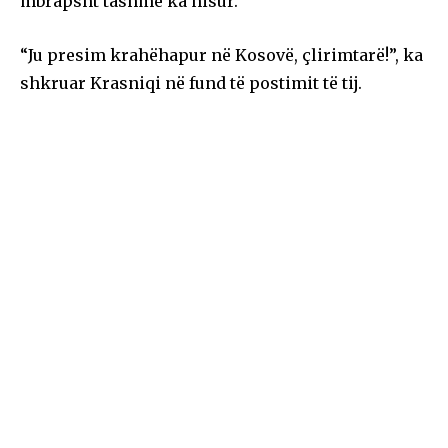
mbrapsht tashmë ka nisur.
“Ju presim krahëhapur në Kosovë, çlirimtarë!”, ka
shkruar Krasniqi në fund të postimit të tij.