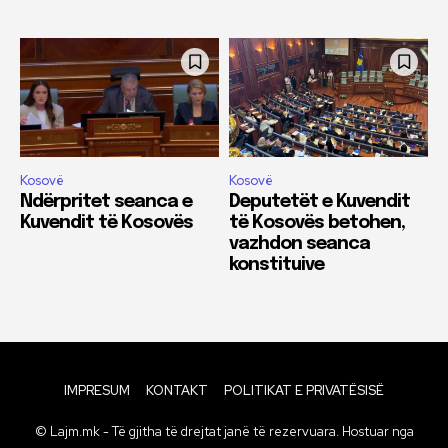
Kosovë
Kosovë
Ndërpritet seanca e
Deputetët e Kuvendit
Kuvendit të Kosovës
të Kosovës betohen,
vazhdon seanca
konstituive
IMPRESUM
KONTAKT
POLITIKAT E PRIVATËSISË
© Lajm.mk - Të gjitha të drejtat janë të rezervuara. Hostuar nga