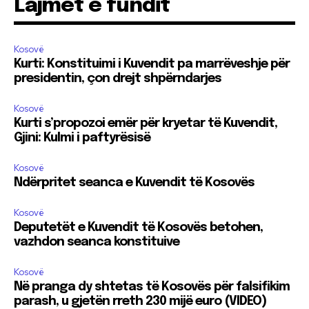
Lajmet e fundit
Kosovë
Kurti: Konstituimi i Kuvendit pa marrëveshje për
presidentin, çon drejt shpërndarjes
Kosovë
Kurti s’propozoi emër për kryetar të Kuvendit,
Gjini: Kulmi i paftyrësisë
Kosovë
Ndërpritet seanca e Kuvendit të Kosovës
Kosovë
Deputetët e Kuvendit të Kosovës betohen,
vazhdon seanca konstituive
Kosovë
Në pranga dy shtetas të Kosovës për falsifikim
parash, u gjetën rreth 230 mijë euro (VIDEO)