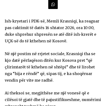
Ish-kryetari i PDK-së, Memli Krasniqi, ka reaguar
pas caktimit të datës 16 shtator 2026, ora 10:00,
duke shprehur shpresën se atë ditë ish-krerët e
UÇK-së do të kthehen në Kosovë.
Në një postim në rrjetet sociale, Krasniqi tha se
kjo datë përfaqëson ditën kur Kosova pret “që
çlirimtarët të kthehen në shtëpi” dhe të lirohet
nga “hija e rëndë” që, sipas tij, e ka shoqëruar
vendin për vite me radhë.
Ai theksoi se, megjithëse me një vonesë që e
cilësoi të gjatë dhe të pajustifikueshme, numërimi