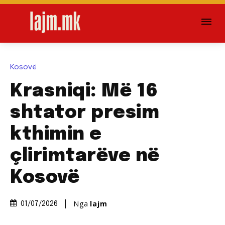
Kosovë
Krasniqi: Më 16
shtator presim
kthimin e
çlirimtarëve në
Kosovë
Nga
lajm
01/07/2026