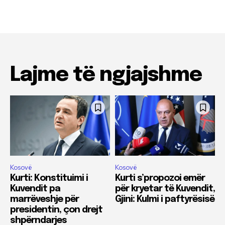
Lajme të ngjajshme
Kosovë
Kosovë
Kurti: Konstituimi i
Kurti s’propozoi emër
Kuvendit pa
për kryetar të Kuvendit,
marrëveshje për
Gjini: Kulmi i paftyrësisë
presidentin, çon drejt
shpërndarjes