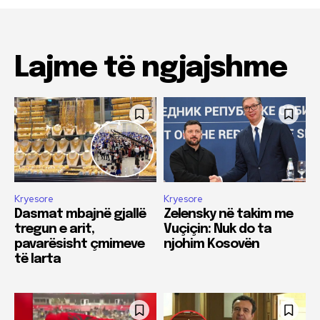
Lajme të ngjajshme
Kryesore
Kryesore
Dasmat mbajnë gjallë
Zelensky në takim me
tregun e arit,
Vuçiçin: Nuk do ta
pavarësisht çmimeve
njohim Kosovën
të larta