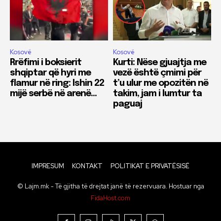
Kosovë
Kosovë
Rrëfimi i boksierit
Kurti: Nëse gjuajtja me
shqiptar që hyri me
vezë është çmimi për
flamur në ring: Ishin 22
t’u ulur me opozitën në
mijë serbë në arenë…
takim, jam i lumtur ta
paguaj
IMPRESUM
KONTAKT
POLITIKAT E PRIVATËSISË
© Lajm.mk - Të gjitha të drejtat janë të rezervuara. Hostuar nga
FidaHost.com