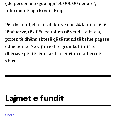
çdo person u pagua nga 150.000,00 denarë”,
informojnë nga kryqi i Kuq.
Për dy familjet të të vdekurve dhe 24 familje të të
lënduarve, të cilët trajtohen në vendet e huaja,
priten të dhëna shtesë që të mund të bëhet pagesa
edhe për ta. Në vijim është grumbullimi i të
dhënave për të lënduarit, të cilët mjekohen në
shtet.
Lajmet e fundit
Sport