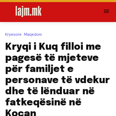
Kryesore
Maqedoni
Kryqi i Kuq filloi me
pagesë të mjeteve
për familjet e
personave të vdekur
dhe të lënduar në
fatkeqësinë në
Koçan