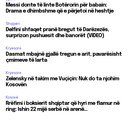
Messi donte të linte Botërorin për babain:
Drama e dhimbshme që e përjetoi në heshtje
Shqipëri
Delfini shfaqet pranë bregut të Darëzezës,
surprizon pushuesit dhe banorët (VIDEO)
Kryesore
Dasmat mbajnë gjallë tregun e arit, pavarësisht
çmimeve të larta
Kryesore
Zelensky në takim me Vuçiçin: Nuk do ta njohim
Kosovën
Kosovë
Rrëfimi i boksierit shqiptar që hyri me flamur në
ring: Ishin 22 mijë serbë në arenë…